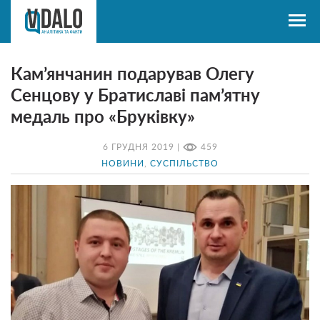
Кам’янчанин подарував Олегу
Сенцову у Братиславі пам’ятну
медаль про «Бруківку»
6 ГРУДНЯ 2019 |
459
НОВИНИ
,
СУСПІЛЬСТВО