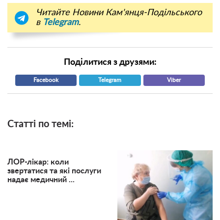
Читайте Новини Кам'янця-Подільського
в
Telegram
.
Поділитися з друзями:
Facebook
Telegram
Viber
Статті по темі:
ЛОР-лікар: коли
звертатися та які послуги
надає медичний ...