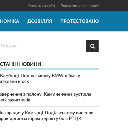
Реклама на сайті
Повідомити про новину
ОНОМІКА
ДОЗВІЛЛЯ
ПРОТЕСТОВАНО

СТАННІ НОВИНИ
 Камʼянці-Подільському BMW вʼїхав у
вітковий кіоск
овернення з полону: Кам’янеччина зустріла
воїх захисників
іна зради: у Кам’янці-Подільському винесли
ирок організаторам теракту біля РТЦК