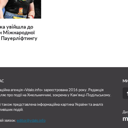
ка увійшла до
и Міжнародної
 Пауерліфтингу
АС
МИ
ційна агенція «Vdalo.info» зареєстрована 2016 року. Редакція
ляє про події на Хмельниччині, зокрема у Кам'янці-Подільському.
і також представлена інформаційна картина України та аналіз
ивіших подій.
Диз
ій звязок:
editor@vdalo.info