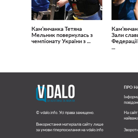
Кам’янчанка Тетяна
Кам’янчан
Мельник повернулась з
Зали слав
чемпіонату України з ...
Федерації
...
ПРО Н
Інформа
повідом
© vdalo.info. Усі права захищено.
На сайт
найважл
Використання матеріалів сайту лише
за умови гіперпосилання на vdalo.info
Зворотн