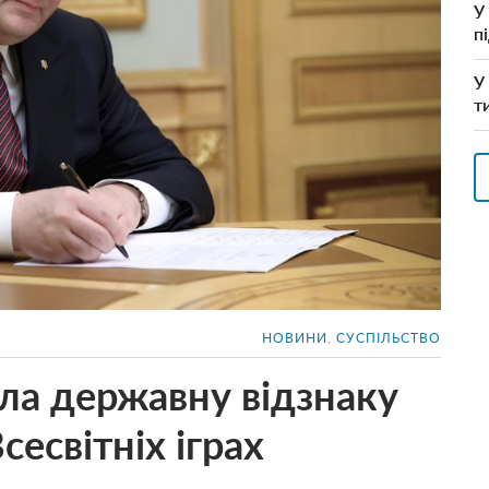
У
п
У
т
НОВИНИ
,
СУСПІЛЬСТВО
ла державну відзнаку
сесвітніх іграх