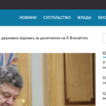
НОВИНИ
СУСПІЛЬСТВО
ВЛАДА
ЕК
державну відзнаку за досягнення на X Всесвітніх
О
У
к
П
с
Ц
в