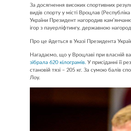
За досягнення високих спортивних результ
видів спорту у місті Вроцлав (Республік
України Президент нагородив кам’янчан
ігор з пауерліфтингу, державною нагород
Про це йдеться в Указі Президента Укра
Нагадаємо, що у Вроцлаві при власній ва
зібрала 620 кілограмів.
У присіданні її ре
становій тязі – 205 кг. За сумою балів 
Лоу.