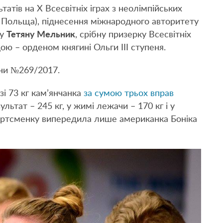
атів на X Всесвітніх іграх з неолімпійських
а Польща), піднесення міжнародного авторитету
ку
Тетяну Мельник
, срібну призерку Всесвітніх
ою – орденом княгині Ольги ІІІ ступеня.
їни №269/2017.
зі 73 кг кам’янчанка
за сумою трьох вправ
зультат – 245 кг, у жимі лежачи – 170 кг і у
спортсменку випередила лише американка Боніка