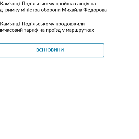
 Кам’янці-Подільському пройшла акція на
ідтримку міністра оборони Михайла Федорова
 Кам’янці-Подільському продовжили
имчасовий тариф на проїзд у маршрутках
ВСІ НОВИНИ