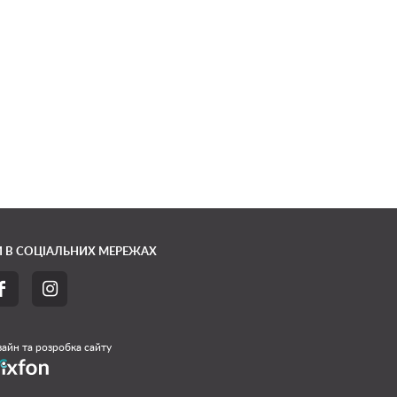
 В СОЦІАЛЬНИХ МЕРЕЖАХ


айн та розробка сайту