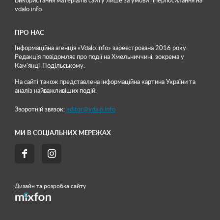
Використання матеріалів сайту лише
за умови гіперпосилання на
vdalo.info
ПРО НАС
Інформаційна агенція «Vdalo.info» зареєстрована 2016 року.
Редакція повідомляє про події на Хмельниччині, зокрема у
Кам'янці-Подільському.
На сайті також представлена інформаційна картина України та
аналіз найважливіших подій.
Зворотній звязок:
editor@vdalo.info
МИ В СОЦІАЛЬНИХ МЕРЕЖАХ


Дизайн та розробка сайту