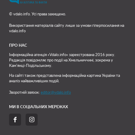
© vdalo.info. Усі права захищено.
Використання матеріалів сайту лише
за умови гіперпосилання на
vdalo.info
ПРО НАС
Інформаційна агенція «Vdalo.info» зареєстрована 2016 року.
Редакція повідомляє про події на Хмельниччині, зокрема у
Кам'янці-Подільському.
На сайті також представлена інформаційна картина України та
аналіз найважливіших подій.
Зворотній звязок:
editor@vdalo.info
МИ В СОЦІАЛЬНИХ МЕРЕЖАХ

