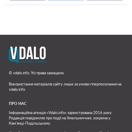
© vdalo.info. Усі права захищено.
Використання матеріалів сайту лише
за умови гіперпосилання на
vdalo.info
ПРО НАС
Інформаційна агенція «Vdalo.info» зареєстрована 2016 року.
Редакція повідомляє про події на Хмельниччині, зокрема у
Кам'янці-Подільському.