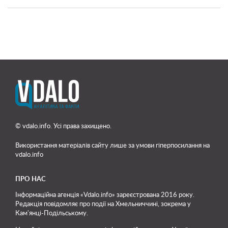
© vdalo.info. Усі права захищено.
Використання матеріалів сайту лише
за умови гіперпосилання на
vdalo.info
ПРО НАС
Інформаційна агенція «Vdalo.info» зареєстрована 2016 року.
Редакція повідомляє про події на Хмельниччині, зокрема у
Кам'янці-Подільському.