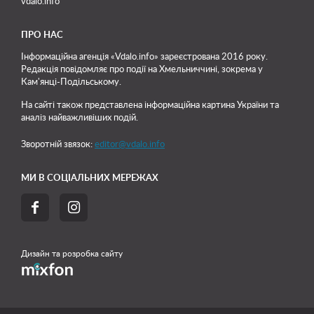
vdalo.info
ПРО НАС
Інформаційна агенція «Vdalo.info» зареєстрована 2016 року.
Редакція повідомляє про події на Хмельниччині, зокрема у
Кам'янці-Подільському.
На сайті також представлена інформаційна картина України та
аналіз найважливіших подій.
Зворотній звязок:
editor@vdalo.info
МИ В СОЦІАЛЬНИХ МЕРЕЖАХ


Дизайн та розробка сайту