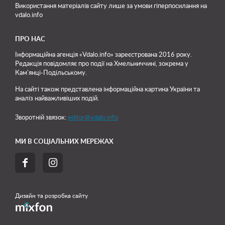
Використання матеріалів сайту лише
за умови гіперпосилання на
vdalo.info
ПРО НАС
Інформаційна агенція «Vdalo.info» зареєстрована 2016 року.
Редакція повідомляє про події на Хмельниччині, зокрема у
Кам'янці-Подільському.
На сайті також представлена інформаційна картина України та
аналіз найважливіших подій.
Зворотній звязок:
editor@vdalo.info
МИ В СОЦІАЛЬНИХ МЕРЕЖАХ


Дизайн та розробка сайту