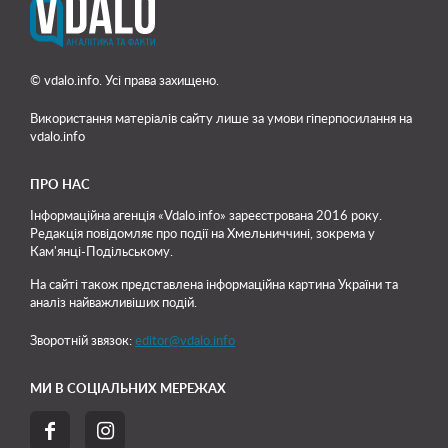
© vdalo.info. Усі права захищено.
Використання матеріалів сайту лише
за умови гіперпосилання на
vdalo.info
ПРО НАС
Інформаційна агенція «Vdalo.info» зареєстрована 2016 року.
Редакція повідомляє про події на Хмельниччині, зокрема у
Кам'янці-Подільському.
На сайті також представлена інформаційна картина України та
аналіз найважливіших подій.
Зворотній звязок:
editor@vdalo.info
МИ В СОЦІАЛЬНИХ МЕРЕЖАХ

