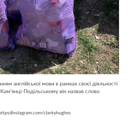
нням англійської мови в рамках своєї діяльності
у Кам’янці-Подільському він назвав слово
ttps://instagram.com/clarkyhughes