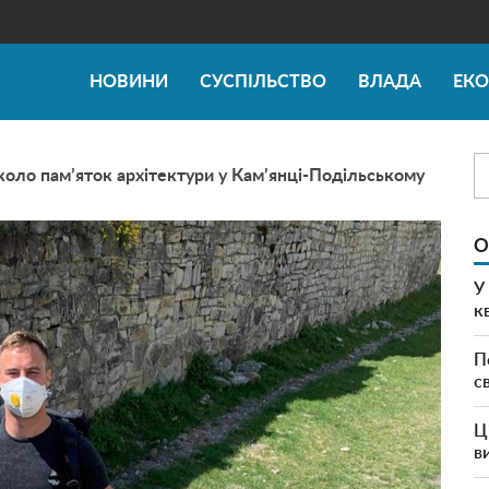
НОВИНИ
СУСПІЛЬСТВО
ВЛАДА
ЕК
коло пам’яток архітектури у Кам’янці-Подільському
О
У
к
П
с
Ц
в