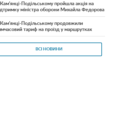
 Кам’янці-Подільському пройшла акція на
ідтримку міністра оборони Михайла Федорова
 Кам’янці-Подільському продовжили
имчасовий тариф на проїзд у маршрутках
ВСІ НОВИНИ