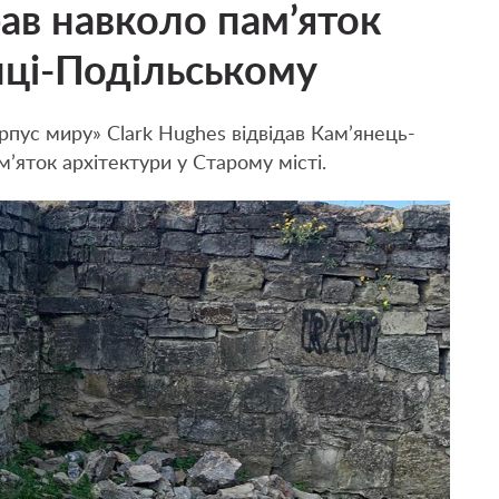
ав навколо пам’яток
нці-Подільському
рпус миру» Clark Hughes відвідав Кам’янець-
’яток архітектури у Старому місті.