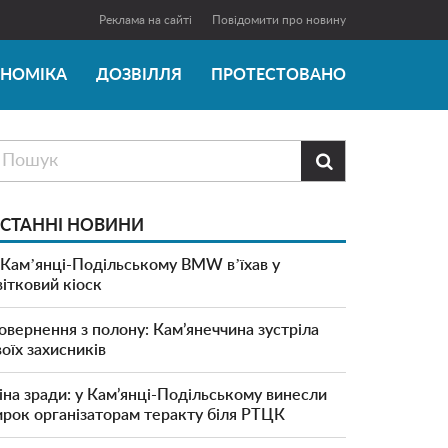
Реклама на сайті
Повідомити про новину
ОНОМІКА
ДОЗВІЛЛЯ
ПРОТЕСТОВАНО

СТАННІ НОВИНИ
 Камʼянці-Подільському BMW вʼїхав у
вітковий кіоск
овернення з полону: Кам’янеччина зустріла
воїх захисників
іна зради: у Кам’янці-Подільському винесли
ирок організаторам теракту біля РТЦК