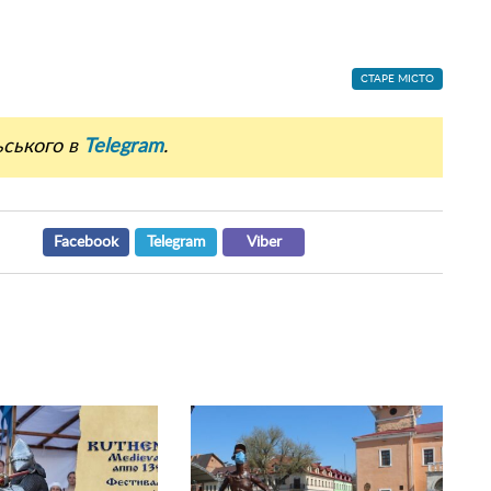
СТАРЕ МІСТО
ьського в
Telegram
.
Facebook
Telegram
Viber