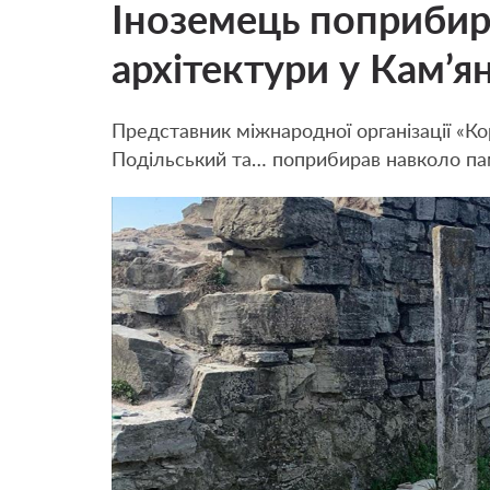
Іноземець поприбир
архітектури у Кам’я
Представник міжнародної організації «Ко
Подільський та… поприбирав навколо пам