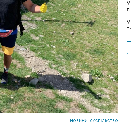
У
п
У
т
НОВИНИ
,
СУСПІЛЬСТВО