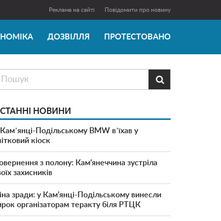
Реклама на сайті
Повідомити про новину
ОНОМІКА
ДОЗВІЛЛЯ
ПРОТЕСТОВАНО

СТАННІ НОВИНИ
 Камʼянці-Подільському BMW вʼїхав у
вітковий кіоск
овернення з полону: Кам’янеччина зустріла
воїх захисників
іна зради: у Кам’янці-Подільському винесли
ирок організаторам теракту біля РТЦК