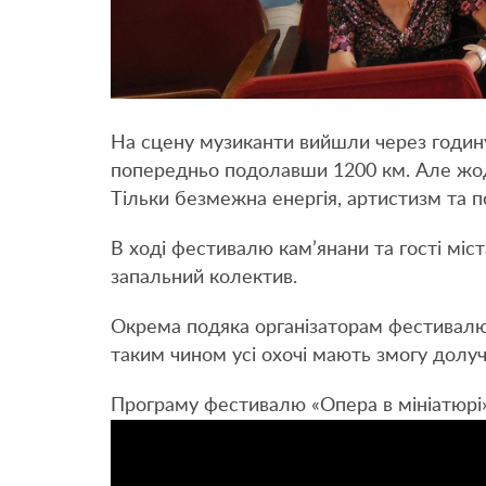
На сцену музиканти вийшли через годину
попередньо подолавши 1200 км. Але жод
Тільки безмежна енергія, артистизм та по
В ході фестивалю кам’янани та гості мі
запальний колектив.
Окрема подяка організаторам фестивалю,
таким чином усі охочі мають змогу долуч
Програму фестивалю «Опера в мініатюрі