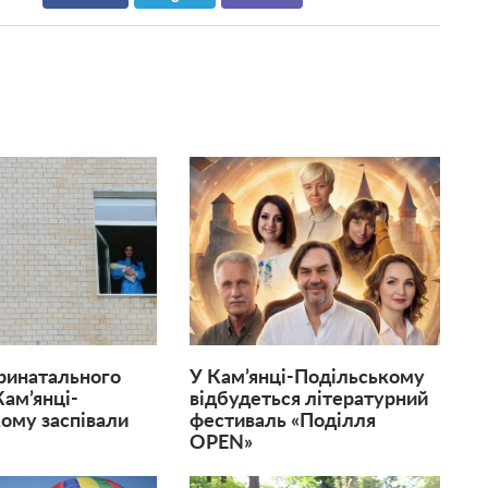
еринатального
У Кам’янці-Подільському
Кам’янці-
відбудеться літературний
ому заспівали
фестиваль «Поділля
OPEN»