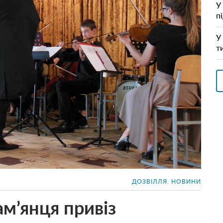
У
п
У
т
ДОЗВІЛЛЯ
,
НОВИНИ
ам’янця привіз