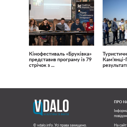
Кінофестиваль «Бруківка»
Туристичн
представив програму із 79
Кам’янці-
стрічок з ...
результати
ПРО Н
Інформа
повідом
© vdalo.info. Усі права захищено.
На сайт