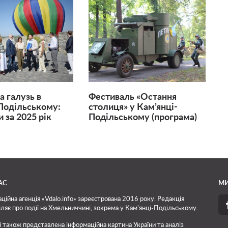
а галузь в
Фестиваль «Остання
Подільському:
столиця» у Кам’янці-
 за 2025 рік
Подільському (програма)
АС
МИ
ційна агенція «Vdalo.info» зареєстрована 2016 року. Редакція
ляє про події на Хмельниччині, зокрема у Кам'янці-Подільському.
і також представлена інформаційна картина України та аналіз