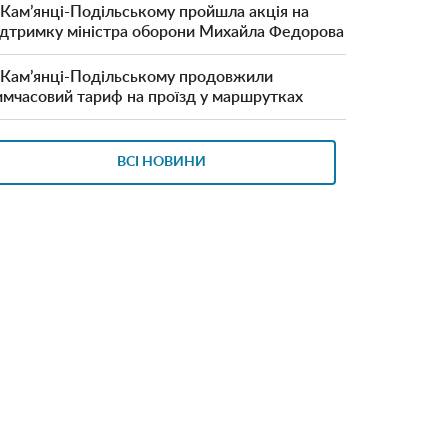
 Кам’янці-Подільському пройшла акція на
ідтримку міністра оборони Михайла Федорова
 Кам’янці-Подільському продовжили
имчасовий тариф на проїзд у маршрутках
ВСІ НОВИНИ