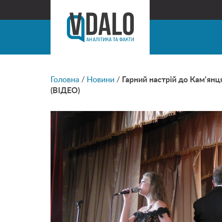
Головна
/
Новини
/
Гарний настрій до Кам’янц
(ВІДЕО)