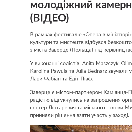
молодіжний камерни
(ВІДЕО)
В рамках фестивалю «Опера в мініатюрі»
культури та мистецтв відбувся безкошт
з міста Заверце (Польща) під керівництво
У виконанні солістів Anita Maszczyk, Oli
Karolina Pawula та Julia Bednarz звучали 
Лари Фабіан та Едіт Піаф.
Заверце є містом-партнером Кам’янця-По
радістю відгукнулись на запрошення орга
сестер Лютаревич та міського голови Ми
прийняли рішення взяти участь у заході.