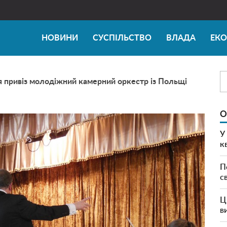
НОВИНИ
СУСПІЛЬСТВО
ВЛАДА
ЕК
я привіз молодіжний камерний оркестр із Польщі
О
У
к
П
с
Ц
в