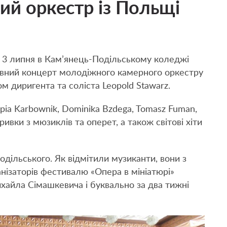
й оркестр із Польщі
 3 липня в Кам’янець-Подільському коледжі
овний концерт молодіжного камерного оркестру
м диригента та соліста Leopold Stawarz.
mpia Karbownik, Dominika Bzdega, Tomasz Fuman,
уривки з мюзиклів та оперет, а також світові хіти
дільського. Як відмітили музиканти, вони з
нізаторів фестивалю «Опера в мініатюрі»
хайла Сімашкевича і буквально за два тижні