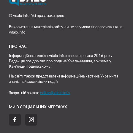
© vdalo.info. Усі права захищено.
Використання матеріалів сайту лише
за умови гіперпосилання на
vdalo.info
ПРО НАС
Інформаційна агенція «Vdalo.info» зареєстрована 2016 року.
Редакція повідомляє про події на Хмельниччині, зокрема у
Кам'янці-Подільському.
На сайті також представлена інформаційна картина України та
аналіз найважливіших подій.
Зворотній звязок:
editor@vdalo.info
МИ В СОЦІАЛЬНИХ МЕРЕЖАХ

