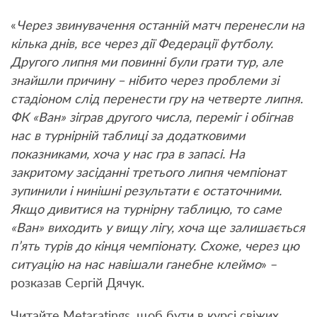
«
Через звинувачення останній матч перенесли на
кілька днів, все через дії Федерації футболу.
Другого липня ми повинні були грати тур, але
знайшли причину – нібито через проблеми зі
стадіоном слід перенести гру на четверте липня.
ФК «Ван» зіграв другого числа, переміг і обігнав
нас в турнірній таблиці за додатковими
показниками, хоча у нас гра в запасі. На
закритому засіданні третього липня чемпіонат
зупинили і нинішні результати є остаточними.
Якщо дивитися на турнірну таблицю, то саме
«Ван» виходить у вищу лігу, хоча ще залишається
п’ять турів до кінця чемпіонату. Схоже, через цю
ситуацію на нас навішали ганебне клеймо
» –
розказав Сергій Дячук.
Читайте Metaratings, щоб бути в курсі свіжих