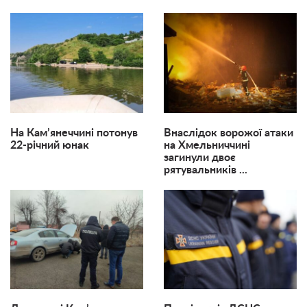
На Кам’янеччині потонув
Внаслідок ворожої атаки
22-річний юнак
на Хмельниччині
загинули двоє
рятувальників ...