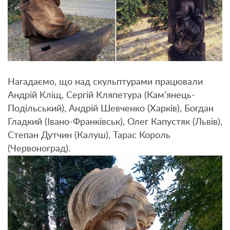
Нагадаємо, що над скульптурами працювали
Андрій Кліщ, Сергій Кляпетура (Кам’янець-
Подільський), Андрій Шевченко (Харків), Богдан
Гладкий (Івано-Франківськ), Олег Капустяк (Львів),
Степан Дутчин (Калуш), Тарас Король
(Червоноград).