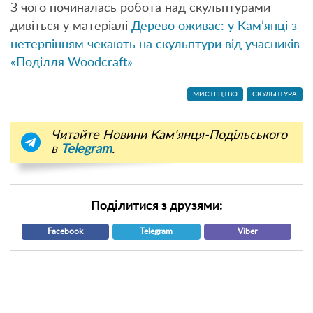
З чого починалась робота над скульптурами
дивіться у матеріалі
Дерево оживає: у Кам’янці з
нетерпінням чекають на скульптури від учасників
«Поділля Woodcraft»
МИСТЕЦТВО
СКУЛЬПТУРА
Читайте Новини Кам'янця-Подільського
в
Telegram
.
Поділитися з друзями:
Facebook
Telegram
Viber