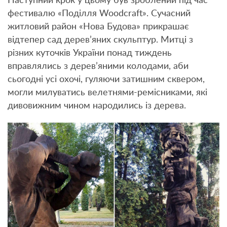
Наступний крок у цьому був зроблений під час
фестивалю «Поділля Woodcraft». Сучасний
житловий район «Нова Будова» прикрашає
відтепер сад дерев’яних скульптур. Митці з
різних куточків України понад тиждень
вправлялись з дерев’яними колодами, аби
сьогодні усі охочі, гуляючи затишним сквером,
могли милуватись велетнями-ремісниками, які
дивовижним чином народились із дерева.