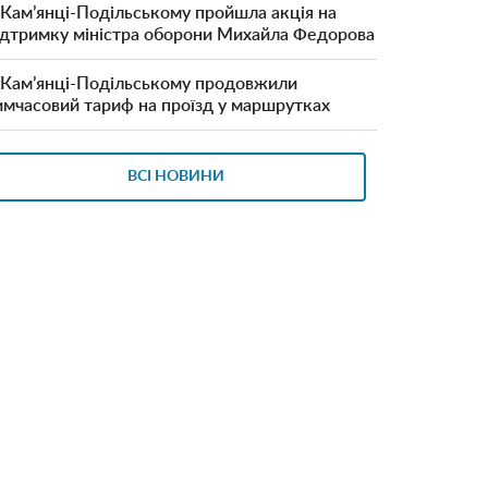
 Кам’янці-Подільському пройшла акція на
ідтримку міністра оборони Михайла Федорова
 Кам’янці-Подільському продовжили
имчасовий тариф на проїзд у маршрутках
ВСІ НОВИНИ