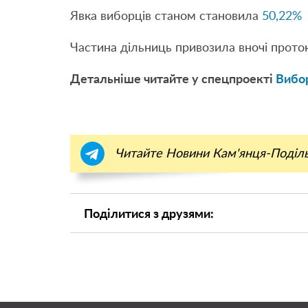
Явка виборців станом становила
50,22%
Частина дільниць привозила вночі прот
Детальніше читайте у спецпроекті
Вибор
Читайте Новини Кам'янця-Поділ
Поділитися з друзями: