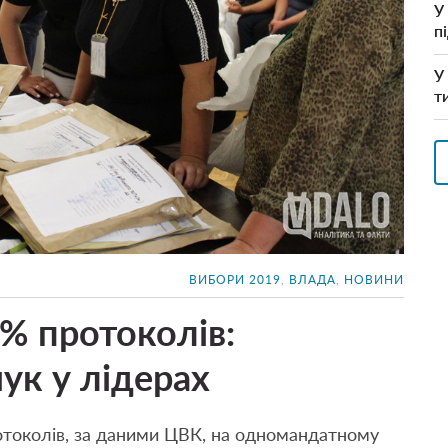
У
п
У
т
ВИБОРИ 2019
,
ВЛАДА
,
НОВИНИ
% протоколів:
ук у лідерах
токолів, за даними ЦВК, на одномандатному