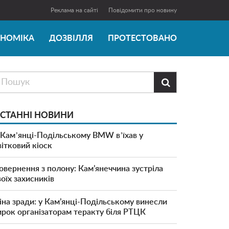
Реклама на сайті
Повідомити про новину
ОНОМІКА
ДОЗВІЛЛЯ
ПРОТЕСТОВАНО

СТАННІ НОВИНИ
 Камʼянці-Подільському BMW вʼїхав у
вітковий кіоск
овернення з полону: Кам’янеччина зустріла
воїх захисників
іна зради: у Кам’янці-Подільському винесли
ирок організаторам теракту біля РТЦК