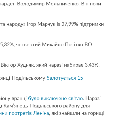
 нардеп Володимир Мельниченко. Він поки
уга народу» Ігор Марчук із 27,99% підтримки
 5,32%, четвертий Михайло Посітко ВО
Віктор Худняк, який наразі набирає 3,43%.
м’янці-Подільському
балотується 15
йону вранці
було виключене світло
. Наразі
ці Кам’янець-Подільського району для
ини портретів Леніна
, які знайшли на горищі