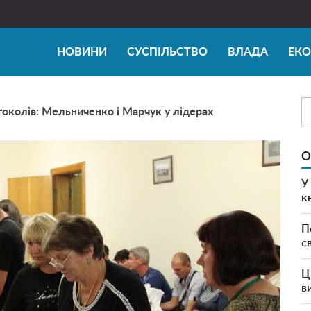
НОВИНИ
СУСПІЛЬСТВО
ВЛАДА
ЕК
колів: Мельниченко і Марчук у лідерах
О
У
к
П
с
Ц
в