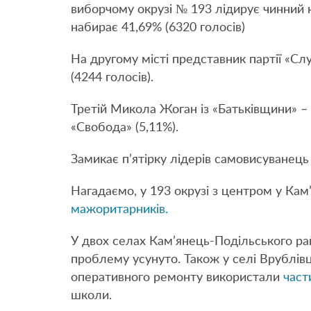
виборчому окрузі № 193 лідирує чинний
набирає 41,69% (6320 голосів)
На другому місті представник партії «Сл
(4244 голосів).
Третій Микола Жоган із «Батьківщини» –
«Свобода» (5,11%).
Замикає п’ятірку лідерів самовисуванець 
Нагадаємо, у 193 окрузі з центром у Ка
мажоритарників.
У двох селах Кам’янець-Подільського ра
проблему усунуто. Також у селі Врублів
оперативного ремонту використали
част
школи.