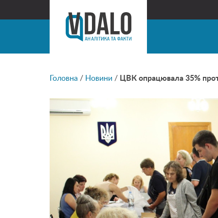
Головна
/
Новини
/
ЦВК опрацювала 35% прото