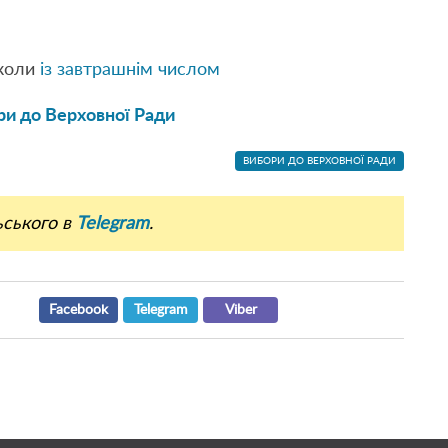
околи
із завтрашнім числом
и до Верховної Ради
ВИБОРИ ДО ВЕРХОВНОЇ РАДИ
ьського в
Telegram
.
Facebook
Telegram
Viber