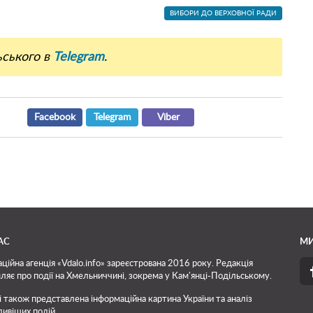
ВИБОРИ ДО ВЕРХОВНОЇ РАДИ
ьського в
Telegram
.
Facebook
Telegram
Viber
АС
МИ
ційна агенція «Vdalo.info» зареєстрована 2016 року. Редакція
ляє про події на Хмельниччині, зокрема у Кам'янці-Подільському.
і також представлена інформаційна картина України та аналіз
ивіших подій.