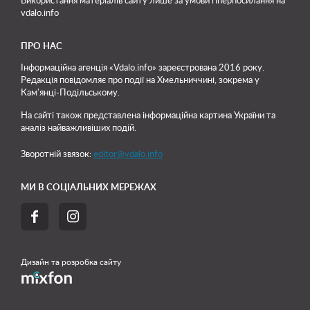
Використання матеріалів сайту лише
за умови гіперпосилання на
vdalo.info
ПРО НАС
Інформаційна агенція «Vdalo.info» зареєстрована 2016 року.
Редакція повідомляє про події на Хмельниччині, зокрема у
Кам'янці-Подільському.
На сайті також представлена інформаційна картина України та
аналіз найважливіших подій.
Зворотній звязок:
editor@vdalo.info
МИ В СОЦІАЛЬНИХ МЕРЕЖАХ


Дизайн та розробка сайту