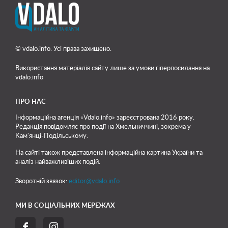
© vdalo.info. Усі права захищено.
Використання матеріалів сайту лише
за умови гіперпосилання на
vdalo.info
ПРО НАС
Інформаційна агенція «Vdalo.info» зареєстрована 2016 року.
Редакція повідомляє про події на Хмельниччині, зокрема у
Кам'янці-Подільському.
На сайті також представлена інформаційна картина України та
аналіз найважливіших подій.
Зворотній звязок:
editor@vdalo.info
МИ В СОЦІАЛЬНИХ МЕРЕЖАХ

