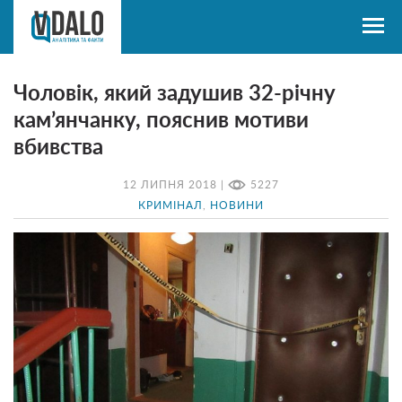
Чоловік, який задушив 32-річну
кам’янчанку, пояснив мотиви
вбивства
12 ЛИПНЯ 2018 |
5227
КРИМІНАЛ
,
НОВИНИ