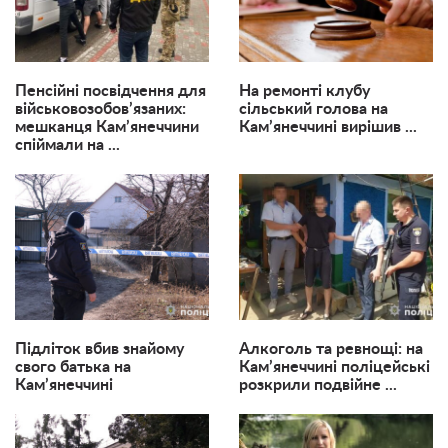
Пенсійні посвідчення для
На ремонті клубу
військовозобов’язаних:
сільський голова на
мешканця Кам’янеччини
Кам’янеччині вирішив ...
спіймали на ...
Підліток вбив знайому
Алкоголь та ревнощі: на
свого батька на
Кам’янеччині поліцейські
Кам’янеччині
розкрили подвійне ...