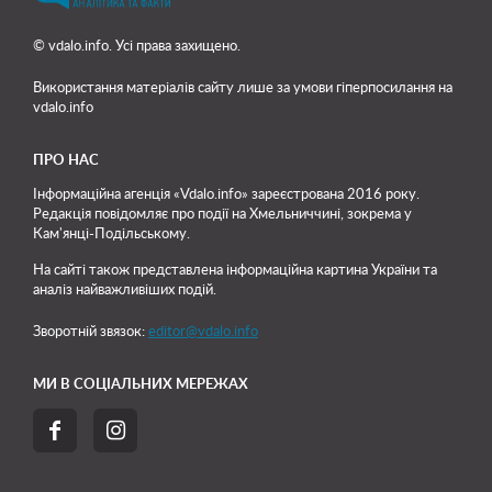
© vdalo.info. Усі права захищено.
Використання матеріалів сайту лише
за умови гіперпосилання на
vdalo.info
ПРО НАС
Інформаційна агенція «Vdalo.info» зареєстрована 2016 року.
Редакція повідомляє про події на Хмельниччині, зокрема у
Кам'янці-Подільському.
На сайті також представлена інформаційна картина України та
аналіз найважливіших подій.
Зворотній звязок:
editor@vdalo.info
МИ В СОЦІАЛЬНИХ МЕРЕЖАХ

