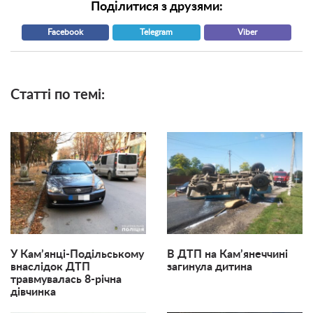
Поділитися з друзями:
Facebook
Telegram
Viber
Статті по темі:
У Кам’янці-Подільському
В ДТП на Кам’янеччині
внаслідок ДТП
загинула дитина
травмувалась 8-річна
дівчинка