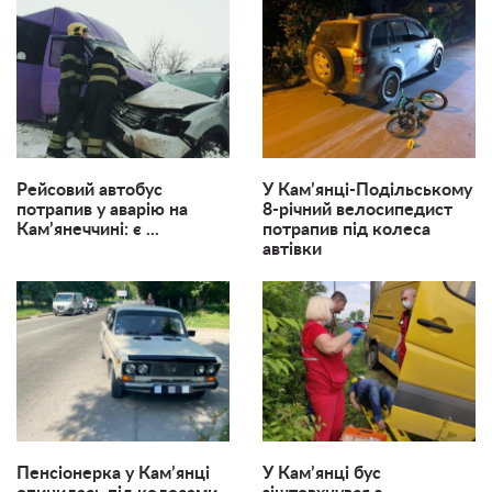
Рейсовий автобус
У Кам’янці-Подільському
потрапив у аварію на
8-річний велосипедист
Кам’янеччині: є ...
потрапив під колеса
автівки
Пенсіонерка у Кам’янці
У Кам’янці бус