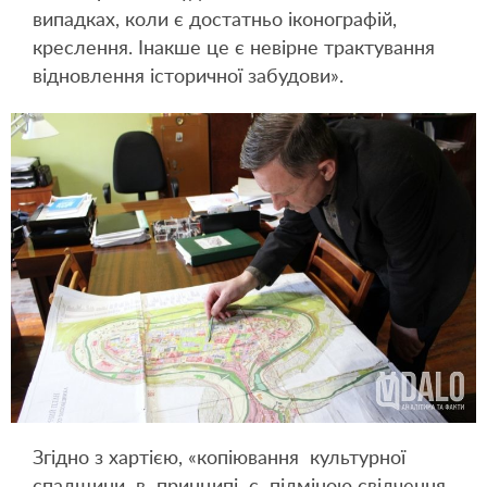
випадках, коли є достатньо іконографій,
креслення. Інакше це є невірне трактування
відновлення історичної забудови».
Згідно з хартією, «копіювання культурної
спадщини в принципі є підміною свідчення