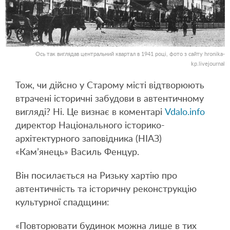
Ось так виглядав центральний квартал в 1941 році, фото з сайту hronika-
kp.livejournal
Тож, чи дійсно у Старому місті відтворюють
втрачені історичні забудови в автентичному
вигляді? Ні. Це визнає в коментарі
Vdalo.info
директор Національного історико-
архітектурного заповідника (НІАЗ)
«Кам’янець» Василь Фенцур.
Він посилається на Ризьку хартію про
автентичність та історичну реконструкцію
культурної спадщини:
«Повторювати будинок можна лише в тих