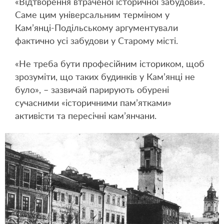
«Відтворення втраченої історичної забудови».
Саме цим універсальним терміном у
Кам’янці-Подільському аргументували
фактично усі забудови у Старому місті.
«Не треба бути професійним істориком, щоб
зрозуміти, що таких будинків у Кам’янці не
було», – зазвичай парирують обурені
сучасними «історичними пам’ятками»
активісти та пересічні кам’янчани.