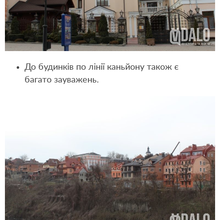
До будинків по лінії каньйону також є
багато зауважень.