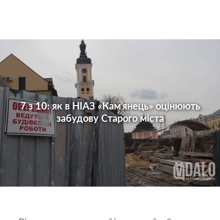
7 з 10: як в НІАЗ «Кам’янець» оцінюють
забудову Старого міста