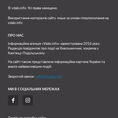
© vdalo.info. Усі права захищено.
Використання матеріалів сайту лише
за умови гіперпосилання на
vdalo.info
ПРО НАС
Інформаційна агенція «Vdalo.info» зареєстрована 2016 року.
Редакція повідомляє про події на Хмельниччині, зокрема у
Кам'янці-Подільському.
На сайті також представлена інформаційна картина України та
аналіз найважливіших подій.
Зворотній звязок:
editor@vdalo.info
МИ В СОЦІАЛЬНИХ МЕРЕЖАХ


Дизайн та розробка сайту