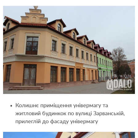
Колишнє приміщення універмагу та
житловий будинкок по вулиці Зарванській,
прилеглій до фасаду універмагу