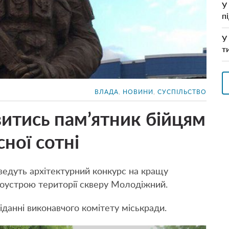
У
п
У
т
ВЛАДА
,
НОВИНИ
,
СУСПІЛЬСТВО
витись пам’ятник бійцям
ної сотні
ведуть архітектурний конкурс на кращу
оустрою території скверу Молодіжний.
іданні виконавчого комітету міськради.