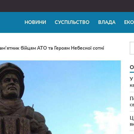
НОВИНИ
СУСПІЛЬСТВО
ВЛАДА
ЕК
пам’ятник бійцям АТО та Героям Небесної сотні
О
У
к
П
с
Ц
в