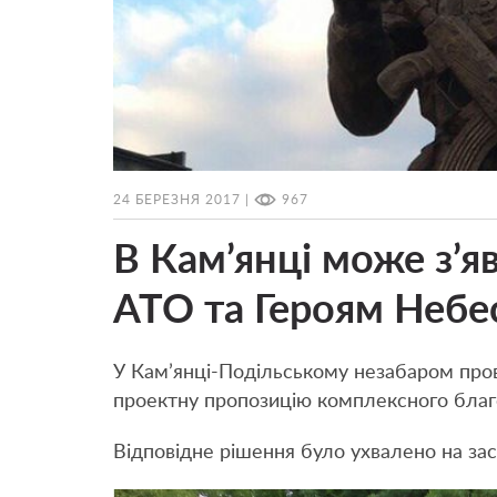
24 БЕРЕЗНЯ 2017 |
967
В Кам’янці може з’я
АТО та Героям Небес
У Кам’янці-Подільському незабаром про
проектну пропозицію комплексного благ
Відповідне рішення було ухвалено на зас