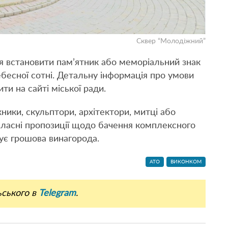
Сквер “Молодіжний”
я встановити пам’ятник або меморіальний знак
Небесної сотні. Детальну інформація про умови
и на сайті міської ради.
ники, скульптори, архітектори, митці або
 власні пропозиції щодо бачення комплексного
ує грошова винагорода.
АТО
ВИКОНКОМ
ьського в
Telegram
.