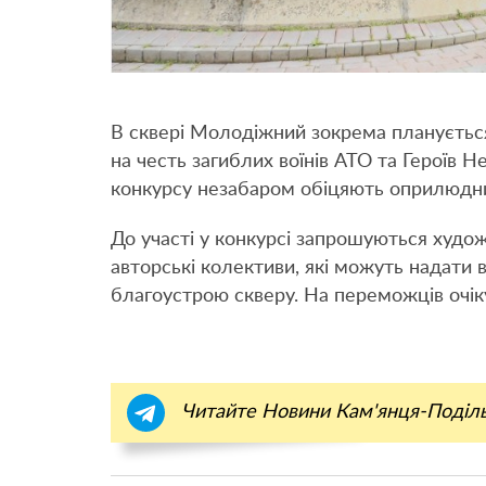
В сквері Молодіжний зокрема плануєтьс
на честь загиблих воїнів АТО та Героїв 
конкурсу незабаром обіцяють оприлюднит
До участі у конкурсі запрошуються худож
авторські колективи, які можуть надати
благоустрою скверу. На переможців очік
Читайте Новини Кам'янця-Поділ