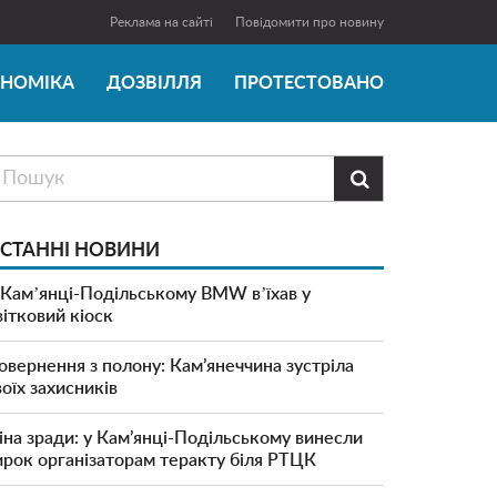
Реклама на сайті
Повідомити про новину
ОНОМІКА
ДОЗВІЛЛЯ
ПРОТЕСТОВАНО

СТАННІ НОВИНИ
 Камʼянці-Подільському BMW вʼїхав у
вітковий кіоск
овернення з полону: Кам’янеччина зустріла
воїх захисників
іна зради: у Кам’янці-Подільському винесли
ирок організаторам теракту біля РТЦК