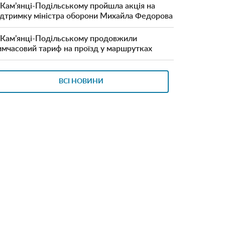
 Кам’янці-Подільському пройшла акція на
ідтримку міністра оборони Михайла Федорова
 Кам’янці-Подільському продовжили
имчасовий тариф на проїзд у маршрутках
ВСІ НОВИНИ