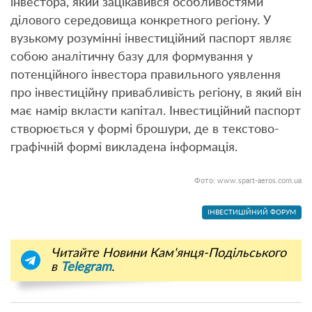
інвестора, який зацікавився особливостями
ділового середовища конкретного регіону. У
вузькому розумінні інвестиційний паспорт являє
собою аналітичну базу для формування у
потенційного інвестора правильного уявлення
про інвестиційну привабливість регіону, в який він
має намір вкласти капітал. Інвестиційний паспорт
створюється у формі брошури, де в текстово-
графічній формі викладена інформація.
Фото: www.spart-aeros.com.ua
ІНВЕСТИЦІЙНИЙ ФОРУМ
Читайте Новини Кам'янця-Подільського
в
Telegram
.