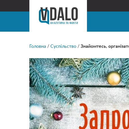
Головна
/
Суспільство
/
Знайомтесь, організа