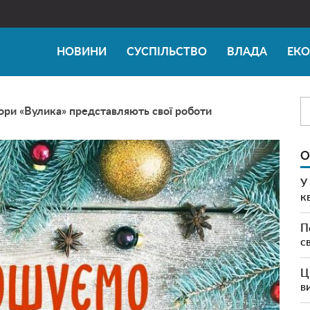
НОВИНИ
СУСПІЛЬСТВО
ВЛАДА
ЕК
тори «Вулика» представляють свої роботи
О
У
к
П
с
Ц
в