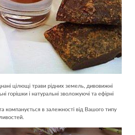
днані цілющі трави рідних земель, дивовижні
ьні горішки і натуральні зволожуючі та ефірні
і та компанується в залежності від Вашого типу
ливостей.