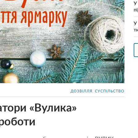
У
п
У
т
ДОЗВІЛЛЯ
,
СУСПІЛЬСТВО
атори «Вулика»
 роботи