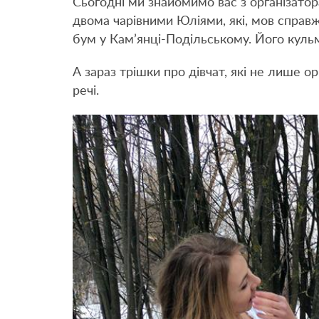
Сьогодні ми знайомимо вас з організато
двома чарівними Юліями, які, мов справж
бум у Кам’янці-Подільському. Його кульм
А зараз трішки про дівчат, які не лише о
речі.