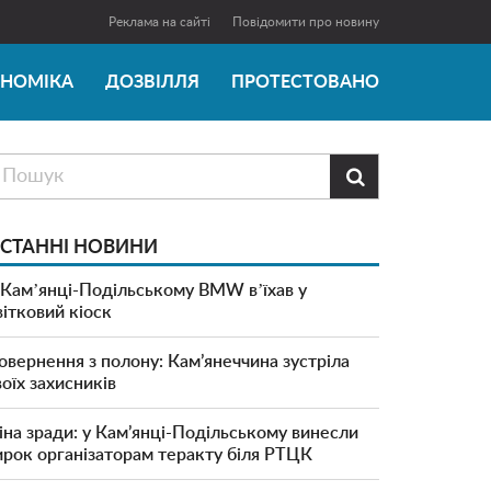
Реклама на сайті
Повідомити про новину
ОНОМІКА
ДОЗВІЛЛЯ
ПРОТЕСТОВАНО

СТАННІ НОВИНИ
 Камʼянці-Подільському BMW вʼїхав у
вітковий кіоск
овернення з полону: Кам’янеччина зустріла
воїх захисників
іна зради: у Кам’янці-Подільському винесли
ирок організаторам теракту біля РТЦК