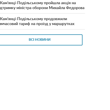
 Кам’янці-Подільському пройшла акція на
ідтримку міністра оборони Михайла Федорова
 Кам’янці-Подільському продовжили
имчасовий тариф на проїзд у маршрутках
ВСІ НОВИНИ