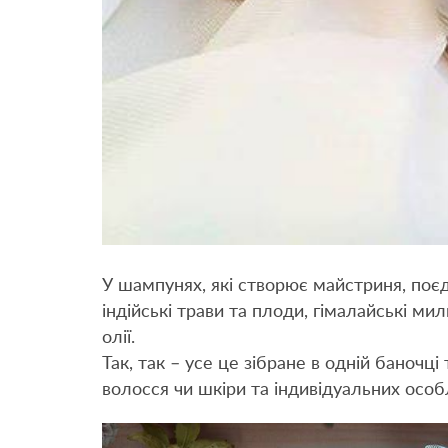
У шампунях, які створює майстриня, поє
індійські трави та плоди, гімалайські мил
олії.
Так, так – усе це зібране в одній баночц
волосся чи шкіри та індивідуальних особ