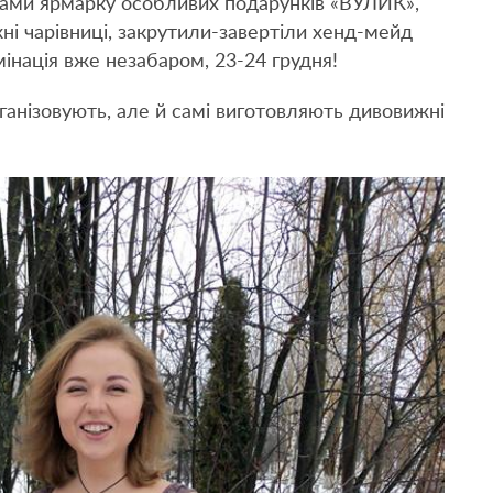
рами ярмарку особливих подарунків «ВУЛИК»,
ні чарівниці, закрутили-завертіли хенд-мейд
інація вже незабаром, 23-24 грудня!
рганізовують, але й самі виготовляють дивовижні