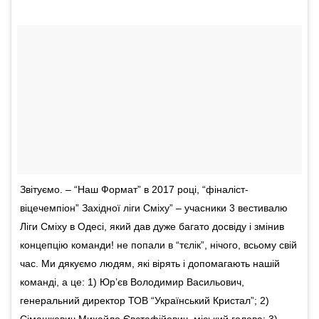
Звітуємо. – “Наш Формат” в 2017 році, “фіналіст-
віцечемпіон” Західної ліги Сміху” – учасники 3 вестивалю
Ліги Сміху в Одесі, який дав дуже багато досвіду і змінив
концепцію команди! не попали в “тєлік”, нічого, всьому свій
час. Ми дякуємо людям, які вірять і допомагають нашій
команді, а це: 1) Юр’єв Володимир Васильович,
генеральний директор ТОВ “Український Кристал”; 2)
Сімашкевич Михайло Євстафійович, міський голова; 3)