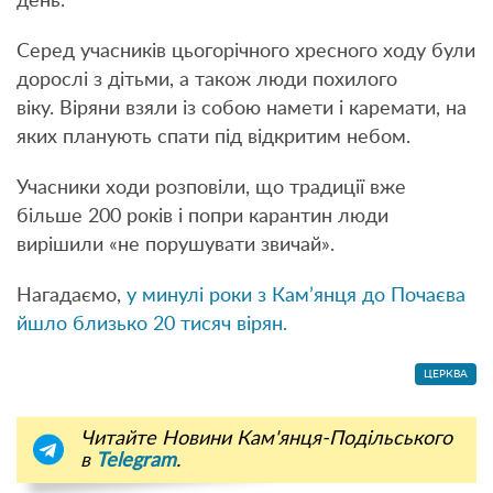
день.
Серед учасників цьогорічного хресного ходу були
дорослі з дітьми, а також люди похилого
віку. Віряни взяли із собою намети і каремати, на
яких планують спати під відкритим небом.
Учасники ходи розповіли, що традиції вже
більше 200 років і попри карантин люди
вирішили «не порушувати звичай».
Нагадаємо,
у минулі роки з Кам’янця до Почаєва
йшло близько 20 тисяч вірян.
ЦЕРКВА
Читайте Новини Кам'янця-Подільського
в
Telegram
.