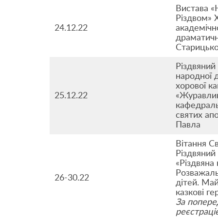
Вистава «
Різдвом» 
24.12.22
академічн
драматичн
Старицьк
Різдвяний
народної 
хорової к
25.12.22
«Журавлик
кафедраль
святих апо
Павла
Вітання С
Різдвяний
«Різдвяна 
Розважаль
26-30.22
дітей. Май
казкові ге
За попер
реєстраціє