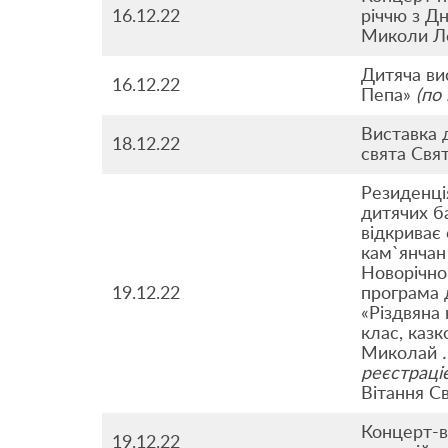
16.12.22
річчю з Д
Миколи Л
Дитяча ви
16.12.22
Пепа»
(по
Виставка 
18.12.22
свята Свя
Резиденці
дитячих б
відкриває 
кам`янчан 
Новорічно
19.12.22
програма 
«Різдвяна
клас, казко
Миколай
.
реєстраці
Вітання С
Концерт-в
19.12.22