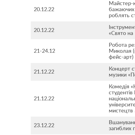
Майстер-к
20.12.22
бажаючих 
роблять с
Інструмен
20.12.22
«Свято на 
Робота ре
21-24.12
Миколая (
фейс-арт)
Концерт с
21.12.22
музики «П
Комедія «К
студентів 
21.12.22
національ
університе
мистецтв
Вшануванн
23.12.22
загиблих 