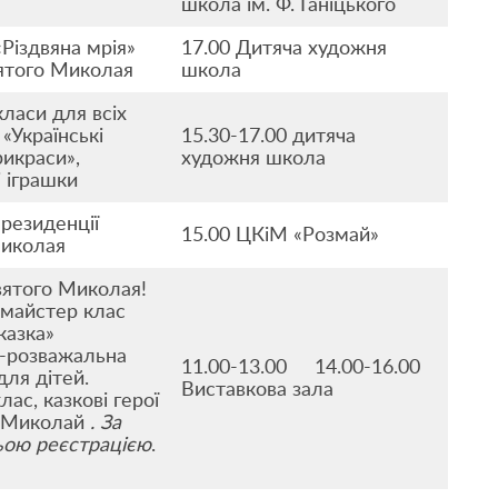
школа ім. Ф. Ганіцького
«Різдвяна мрія»
17.00 Дитяча художня
ятого Миколая
школа
ласи для всіх
«Українські
15.30-17.00 дитяча
рикраси»,
художня школа
і іграшки
 резиденції
15.00 ЦКіМ «Розмай»
Миколая
вятого Миколая!
 майстер клас
казка»
-розважальна
11.00-13.00 14.00-16.00
для дітей.
Виставкова зала
ас, казкові герої
 Миколай
.
За
ьою реєстрацією
.