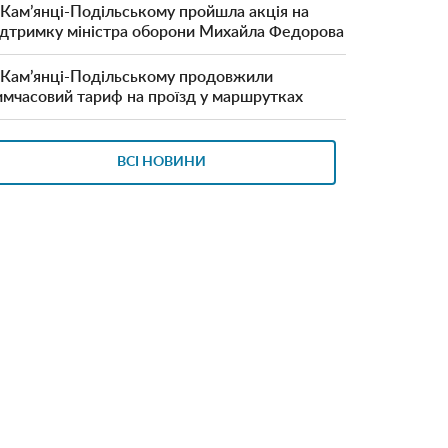
 Кам’янці-Подільському пройшла акція на
ідтримку міністра оборони Михайла Федорова
 Кам’янці-Подільському продовжили
имчасовий тариф на проїзд у маршрутках
ВСІ НОВИНИ