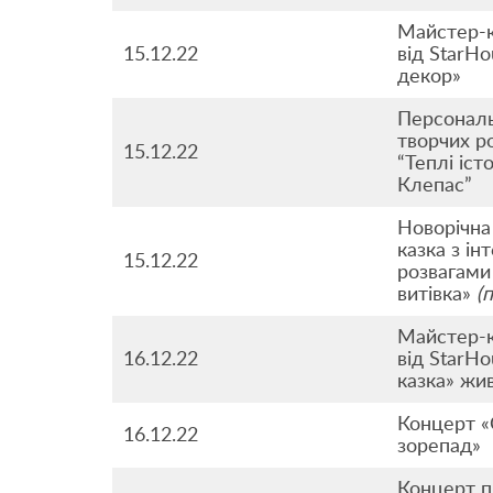
Майстер-
15.12.22
від StarH
декор»
Персональ
творчих р
15.12.22
“Теплі іст
Клепас”
Новорічна
казка з ін
15.12.22
розвагами
витівка»
(
Майстер-
16.12.22
від StarH
казка» жи
Концерт «
16.12.22
зорепад»
Концерт п