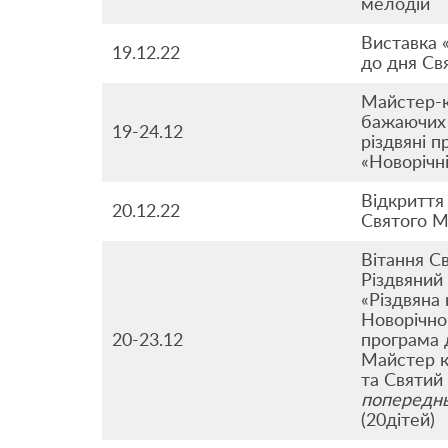
мелодій
Виставка 
19.12.22
до дня Св
Майстер-к
бажаючих 
19-24.12
різдвяні п
«Новорічн
Відкриття
20.12.22
Святого 
Вітання С
Різдвяний
«Різдвяна 
Новорічно
20-23.12
програма 
Майстер кл
та Святий
попередн
(20дітей)