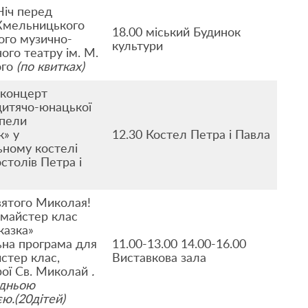
Ніч перед
Хмельницького
18.00 міський Будинок
ого музично-
культури
ого театру ім. М.
ого
(по квитках)
 концерт
дитячо-юнацької
апели
» у
12.30 Костел Петра і Павла
ному костелі
столів Петра і
вятого Миколая!
 майстер клас
казка»
на програма для
11.00-13.00 14.00-16.00
стер клас,
Виставкова зала
рої Св. Миколай
.
едньою
ю.(20дітей)