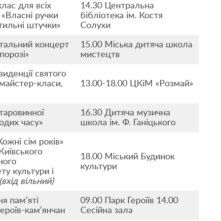
лас для всіх
14.30 Центральна
«Власні ручки
бібліотека ім. Костя
тильні штучки»
Солухи
тальний концерт
15.00 Міська дитяча школа
порозі»
мистецтв
зиденції святого
майстер-класи,
13.00-18.00 ЦКіМ «Розмай»
таровинної
16.30 Дитяча музична
одих часу»
школа ім. Ф. Ганіцького
ожні сім років»
Київського
18.00 Міський Будинок
ного
культури
ту культури і
(вхід вільний)
я пам’яті
09.00 Парк Героіїв 14.00
героїв-кам’янчан
Сесійна зала