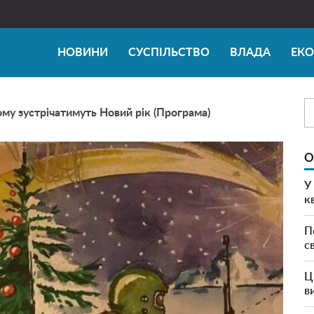
НОВИНИ
СУСПІЛЬСТВО
ВЛАДА
ЕК
му зустрічатимуть Новий рік (Програма)
О
У
к
П
с
Ц
в