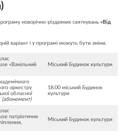
)
рограму новорічно-різдвяних святкувань
«Від
ній варіант і у програмі можуть бути зміни.
клас
ouse «Ванільний
Міський Будинок культури
кадемічного
ого оркестру
18.00 міський Будинок
кої обласної
культури
ї
(абонемент)
клас
ouse патріотичне
Міський Будинок культури
ліплення,