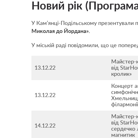
Новий рік (Програма
У Кам’янці-Подільському презентували п
Миколая до Йордана»
.
У міській раді повідомили, що це поперед
Майстер-
13.12.22
від StarH
кролик»
Концерт а
симфонічн
13.12.22
Хмельниць
філармоні
Майстер-
від StarH
14.12.22
сердечко 
магнитик