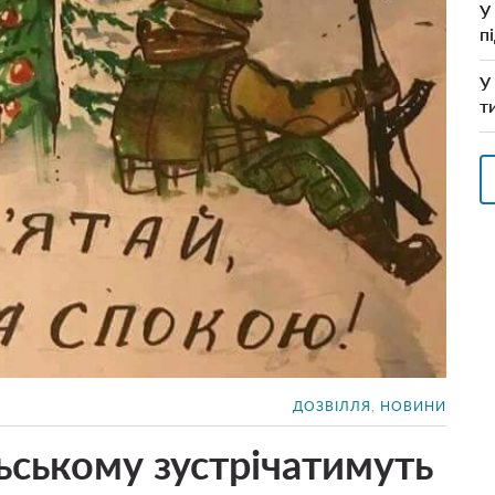
У
п
У
т
ДОЗВІЛЛЯ
,
НОВИНИ
ьському зустрічатимуть