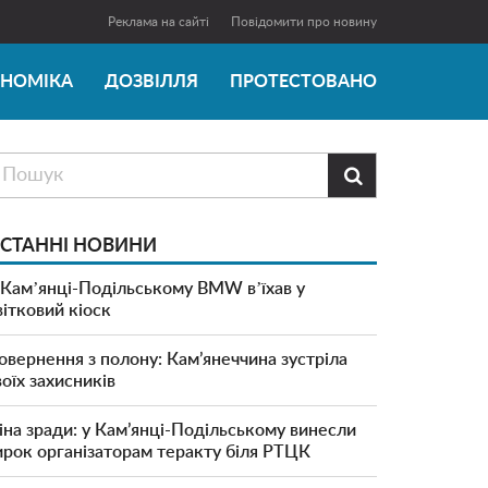
Реклама на сайті
Повідомити про новину
ОНОМІКА
ДОЗВІЛЛЯ
ПРОТЕСТОВАНО

СТАННІ НОВИНИ
 Камʼянці-Подільському BMW вʼїхав у
вітковий кіоск
овернення з полону: Кам’янеччина зустріла
воїх захисників
іна зради: у Кам’янці-Подільському винесли
ирок організаторам теракту біля РТЦК