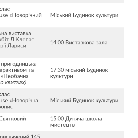
клас
ouse «Новорічний
Міський Будинок культури
на виставка
обіт Л.Клепас
14.00 Виставкова зала
орії Лариси
 пригодницька
терактивом та
17.30 міський Будинок
 «Необачна
культури
по квитках)
клас
ouse «Новорічна
Міський Будинок культури
вопис
Святковий
15.00 Дитяча школа
мистецтв
рисвячений 145