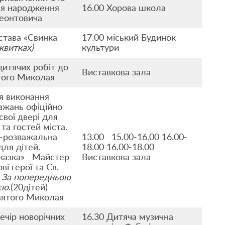
ня народження
16.00 Хорова школа
еонтовича
става «Свинка
17.00 міський Будинок
 квитках)
культури
дитячих робіт до
Виставкова зала
того Миколая
я виконання
ажань офіційно
свої двері для
та гостей міста.
-розважальна
13.00 15.00-16.00 16.00-
для дітей.
18.00 16.00-18.00
 казка» Майстер
Виставкова зала
ві герої та Св.
За попередньою
єю
.(20дітей)
вятого Миколая
ечір новорічних
16.30 Дитяча музична