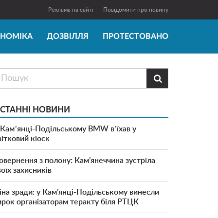
Реклама на сайті
Повідомити про новину
ОНОМІКА
ДОЗВІЛЛЯ
ПРОТЕСТОВАНО

СТАННІ НОВИНИ
 Камʼянці-Подільському BMW вʼїхав у
вітковий кіоск
овернення з полону: Кам’янеччина зустріла
воїх захисників
іна зради: у Кам’янці-Подільському винесли
ирок організаторам теракту біля РТЦК