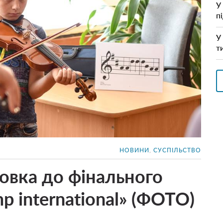
У
п
У
т
НОВИНИ
,
СУСПІЛЬСТВО
овка до фінального
p international» (ФОТО)