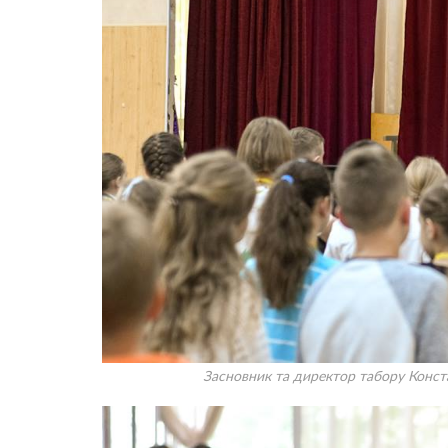
Засновник та директор табору Конст