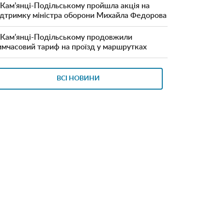
 Кам’янці-Подільському пройшла акція на
ідтримку міністра оборони Михайла Федорова
 Кам’янці-Подільському продовжили
имчасовий тариф на проїзд у маршрутках
ВСІ НОВИНИ