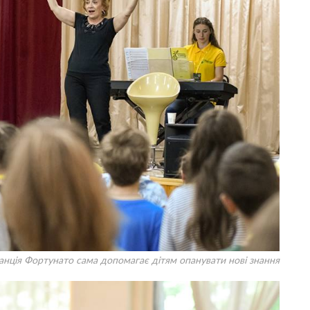
анція Фортунато сама допомагає дітям опанувати нові знання