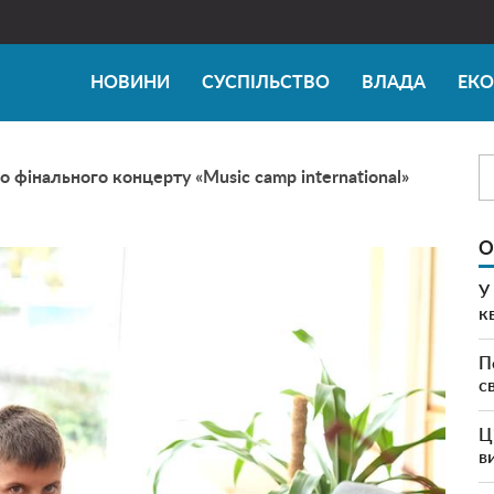
НОВИНИ
СУСПІЛЬСТВО
ВЛАДА
ЕК
о фінального концерту «Music camp international»
О
У
к
П
с
Ц
в