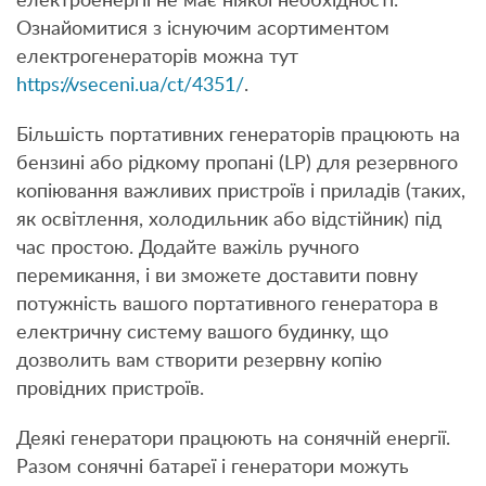
електроенергії не має ніякої необхідності.
Ознайомитися з існуючим асортиментом
електрогенераторів можна тут
https://vseceni.ua/ct/4351/
.
Більшість портативних генераторів працюють на
бензині або рідкому пропані (LP) для резервного
копіювання важливих пристроїв і приладів (таких,
як освітлення, холодильник або відстійник) під
час простою. Додайте важіль ручного
перемикання, і ви зможете доставити повну
потужність вашого портативного генератора в
електричну систему вашого будинку, що
дозволить вам створити резервну копію
провідних пристроїв.
Деякі генератори працюють на сонячній енергії.
Разом сонячні батареї і генератори можуть