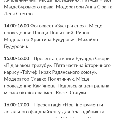
Хмельниччини. Місце проведення: Ратуша – зал
Магдебурзького права. Модератори Анна Сіра та
Леся Стебло.
14.00-16.00
Фотоквест «Зустріч епох». Місце
проведення: Площа Польський Ринок.
Модератор Христина Будурович, Михайло
Будурович.
15.00-16.00
Презентація книги Едуарда Сікори
«Під знаком тризубу». П’ята частина історичного
нарису «Тріумф і крах Радянського союзу».
Модератор Славко Полятинчук. Місце
проведення: Кам’янець-Подільська центральна
міська бібліотека імені Костя Солухи.
16.00-17.00
Презентація «Нові інструменти
легального фандрайзенгу для благодійних та