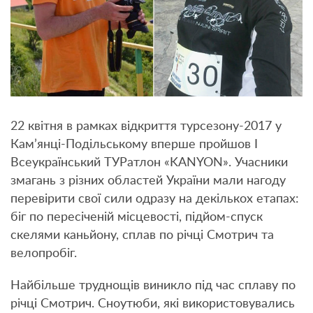
22 квітня в рамках відкриття турсезону-2017 у
Кам’янці-Подільському вперше пройшов І
Всеукраїнський ТУРатлон «KANYON». Учасники
змагань з різних областей України мали нагоду
перевірити свої сили одразу на декількох етапах:
біг по пересіченій місцевості, підйом-спуск
скелями каньйону, сплав по річці Смотрич та
велопробіг.
Найбільше труднощів виникло під час сплаву по
річці Смотрич. Сноутюби, які використовувались