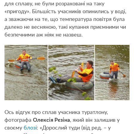
для сплаву, не були розраховані на таку
«пригоду». Більшість учасників опинились у воді,
а зважаючи на те, що температура повітря була
далеко не весняною, такі купання приємними чи
безпечними аж ніяк не назвеш.
Ось відгук про сплав учасника туратлону,
фотографа
Олексія Рєзіна
, який він залишив у
своєму
блозі
: «Дорослий туди (від ред. – у