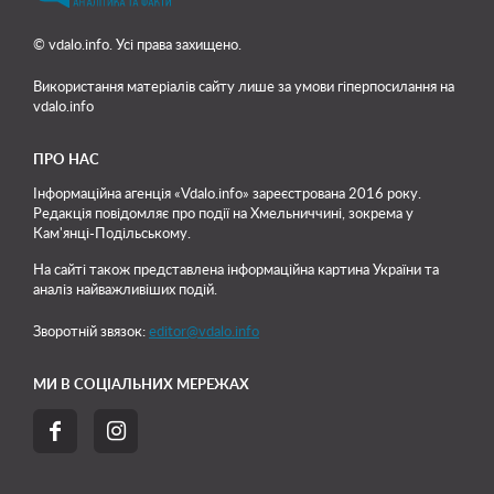
© vdalo.info. Усі права захищено.
Використання матеріалів сайту лише
за умови гіперпосилання на
vdalo.info
ПРО НАС
Інформаційна агенція «Vdalo.info» зареєстрована 2016 року.
Редакція повідомляє про події на Хмельниччині, зокрема у
Кам'янці-Подільському.
На сайті також представлена інформаційна картина України та
аналіз найважливіших подій.
Зворотній звязок:
editor@vdalo.info
МИ В СОЦІАЛЬНИХ МЕРЕЖАХ

