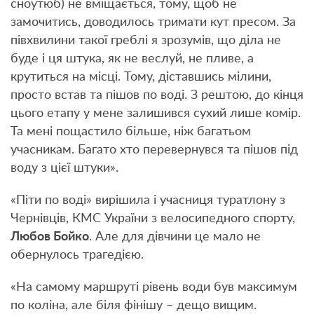
сноутюб) не вміщається, тому, щоб не
замочитись, доводилось тримати кут пресом. За
півхвилини такої греблі я зрозумів, що діла не
буде і ця штука, як не веслуй, не пливе, а
крутиться на місці. Тому, діставшись мілини,
просто встав та пішов по воді. З рештою, до кінця
цього етапу у мене залишився сухий лише комір.
Та мені пощастило більше, ніж багатьом
учасникам. Багато хто перевернувся та пішов під
воду з цієї штуки».
«Піти по воді» вирішила і учасниця туратлону з
Чернівців, КМС України з
велосипедного спорту
,
Любов Бойко
. Але для дівчини це мало не
обернулось трагедією.
«На самому маршруті рівень води був максимум
по коліна, але біля фінішу – дещо вищим.