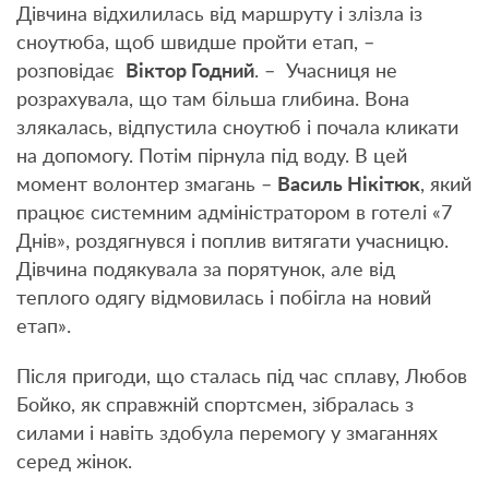
Дівчина відхилилась від маршруту і злізла із
сноутюба, щоб швидше пройти етап, –
розповідає
Віктор Годний
. – Учасниця не
розрахувала, що там більша глибина. Вона
злякалась, відпустила сноутюб і почала кликати
на допомогу. Потім пірнула під воду. В цей
момент волонтер змагань –
Василь Нікітюк
, який
працює системним адміністратором в готелі «7
Днів», роздягнувся і поплив витягати учасницю.
Дівчина подякувала за порятунок, але від
теплого одягу відмовилась і побігла на новий
етап».
Після пригоди, що сталась під час сплаву, Любов
Бойко, як справжній спортсмен, зібралась з
силами і навіть здобула перемогу у змаганнях
серед жінок.