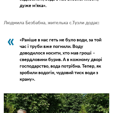
дуже м’яка».
Людмила Безбабна, жителька с.Тузли додає
:
«Раніше в нас геть не було води, за той
час і труби вже погнили. Воду
доводилося носити, хто мав гроші –
свердловини бурив. А в кожному дворі
господарство, вода потрібна. Тепер, як
зробили водогін, чудовий тиск води з
крану».