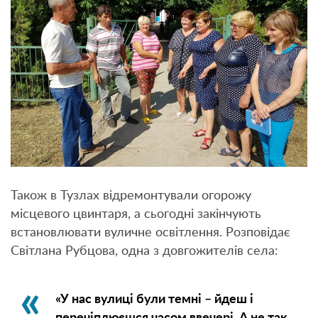
Також в Тузлах відремонтували огорожу
місцевого цвинтаря, а сьогодні закінчують
встановлювати вуличне освітлення. Розповідає
Світлана Рубцова, одна з довгожителів села:
«У нас вулиці були темні – йдеш і
перечіплюєшся часом ввечері. А не так