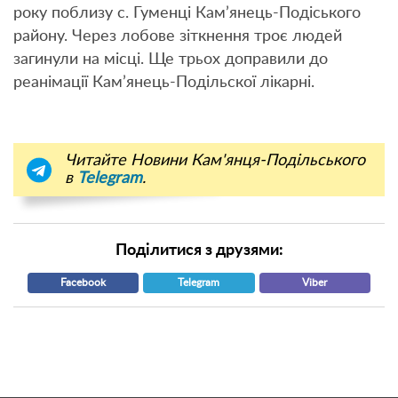
року поблизу с. Гуменці Кам’янець-Подіського
району. Через лобове зіткнення троє людей
загинули на місці. Ще трьох доправили до
реанімації Кам’янець-Подільскої лікарні.
Читайте Новини Кам'янця-Подільського
в
Telegram
.
Поділитися з друзями:
Facebook
Telegram
Viber