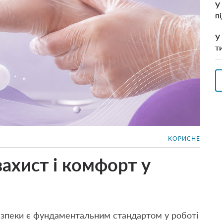
У
п
У
т
КОРИСНЕ
захист і комфорт у
 безпеки є фундаментальним стандартом у роботі