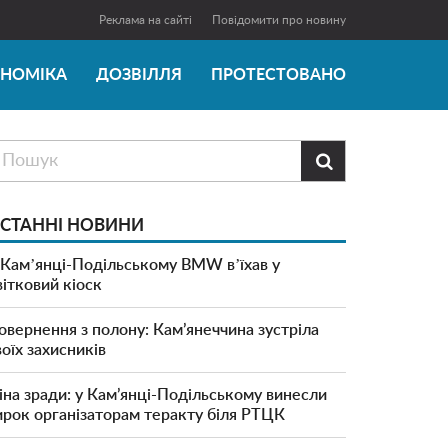
Реклама на сайті
Повідомити про новину
ОНОМІКА
ДОЗВІЛЛЯ
ПРОТЕСТОВАНО

СТАННІ НОВИНИ
 Камʼянці-Подільському BMW вʼїхав у
вітковий кіоск
овернення з полону: Кам’янеччина зустріла
воїх захисників
іна зради: у Кам’янці-Подільському винесли
ирок організаторам теракту біля РТЦК