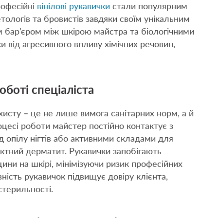
Професійні
вінілові рукавички
стали популярним
ологів та бровистів завдяки своїм унікальним
 бар’єром між шкірою майстра та біологічними
и від агресивного впливу хімічних речовин,
оботі спеціаліста
хисту – це не лише вимога санітарних норм, а й
оцесі роботи майстер постійно контактує з
д опілу нігтів або активними складами для
актний дерматит. Рукавички запобігають
ини на шкірі, мінімізуючи ризик професійних
вність рукавичок підвищує довіру клієнта,
стерильності.