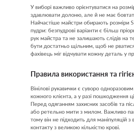
У виборі важливо орієнтуватися на розмі
здавлювати долоню, але й не має бовтати
Найчастіше майстри обирають розміри S 
пудри: безпудрові варіанти є більш пріо
рук майстра та не залишають слідів на т
бути достатньо щільним, щоб не рватися
фахівець міг відчувати кожну деталь у пр
Правила використання та гігіє
Вінілові рукавички є суворо одноразовим
кожного клієнта, а у разі пошкодження ці
Перед одяганням захисних засобів та піс
або ретельно мити з милом. Важливо пам
тому він не підходить для маніпуляцій 
контакту з великою кількістю крові.