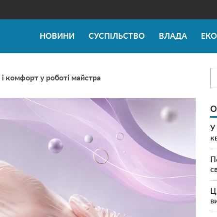
НОВИНИ
СУСПІЛЬСТВО
ВЛАДА
ЕК
т і комфорт у роботі майстра
О
У
к
П
с
Ц
в