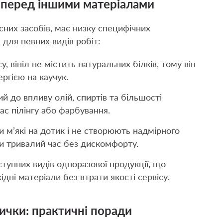
к перед іншими матеріалами
сних засобів, має низку специфічних
для певних видів робіт:
у, вініл не містить натуральних білків, тому він
ргією на каучук.
ий до впливу олій, спиртів та більшості
ас пілінгу або фарбування.
 м’які на дотик і не створюють надмірного
и тривалий час без дискомфорту.
ступних видів одноразової продукції, що
дні матеріали без втрати якості сервісу.
вички: практичні поради