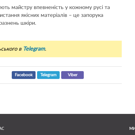
ують майстру впевненість у кожному русі та
истання якісних матеріалів – це запорука
разнень шкіри.
ьського в
Telegram
.
Facebook
Telegram
Viber
АС
МИ