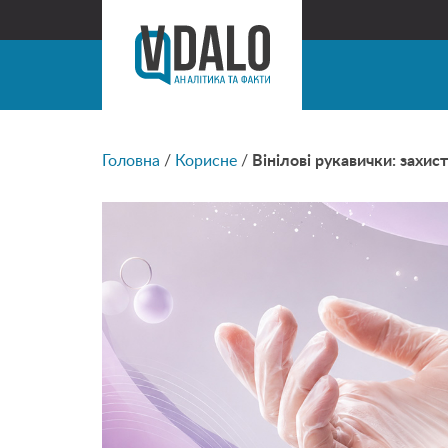
Головна
/
Корисне
/
Вінілові рукавички: захис