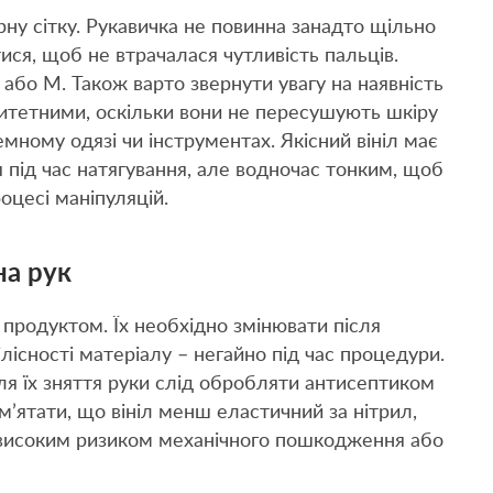
рну сітку. Рукавичка не повинна занадто щільно
ся, щоб не втрачалася чутливість пальців.
або M. Також варто звернути увагу на наявність
ритетними, оскільки вони не пересушують шкіру
емному одязі чи інструментах. Якісний вініл має
 під час натягування, але водночас тонким, щоб
оцесі маніпуляцій.
на рук
 продуктом. Їх необхідно змінювати після
лісності матеріалу – негайно під час процедури.
ля їх зняття руки слід обробляти антисептиком
’ятати, що вініл менш еластичний за нітрил,
з високим ризиком механічного пошкодження або