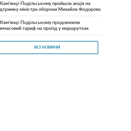
 Кам’янці-Подільському пройшла акція на
ідтримку міністра оборони Михайла Федорова
 Кам’янці-Подільському продовжили
имчасовий тариф на проїзд у маршрутках
ВСІ НОВИНИ