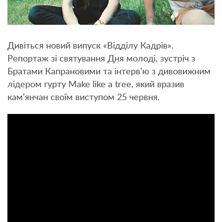
Дивіться новий випуск «Відділу Кадрів».
Репортаж зі святування Дня молоді, зустріч з
Братами Капрановими та інтерв’ю з дивовижним
лідером гурту Make like a tree, який вразив
кам’янчан своїм виступом 25 червня.