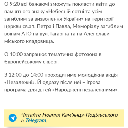
О 9:20 всі бажаючі зможуть покласти квіти до
пам’ятного знаку «Небесній сотні та усім
загиблим за визволення України» на території
церкви св.ап. Петра і Павла, Меморіалу загиблим
воїнам АТО на вул. Гагаріна та на Алеї слави
міського кладовища.
О 10:00 запрацює тематична фотозона в
Європейському сквері.
З 12:00 до 14:00 проходитиме молодіжна акція
«Незалежні». Й одразу після неї – ігрова
програма для дітей «Народжені незалежними».
Читайте Новини Кам'янця-Подільського
в
Telegram
.