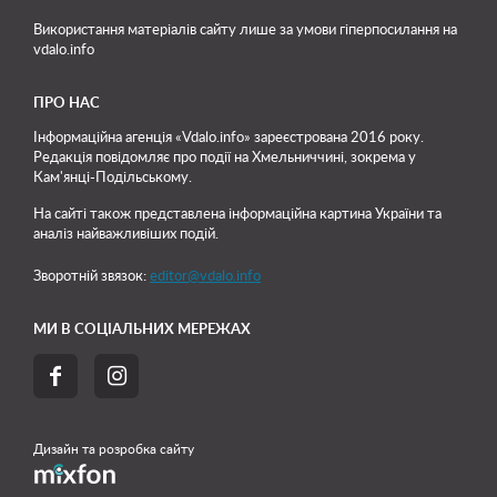
Використання матеріалів сайту лише
за умови гіперпосилання на
vdalo.info
ПРО НАС
Інформаційна агенція «Vdalo.info» зареєстрована 2016 року.
Редакція повідомляє про події на Хмельниччині, зокрема у
Кам'янці-Подільському.
На сайті також представлена інформаційна картина України та
аналіз найважливіших подій.
Зворотній звязок:
editor@vdalo.info
МИ В СОЦІАЛЬНИХ МЕРЕЖАХ


Дизайн та розробка сайту