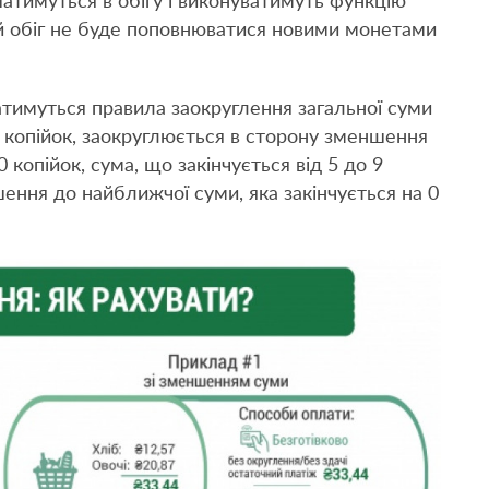
атимуться в обігу і виконуватимуть функцію
й обіг не буде поповнюватися новими монетами
тимуться правила заокруглення загальної суми
 4 копійок, заокруглюється в сторону зменшення
 копійок, сума, що закінчується від 5 до 9
шення до найближчої суми, яка закінчується на 0