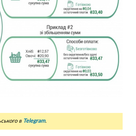
ьського в
Telegram
.