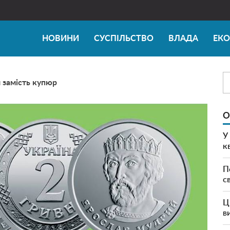
НОВИНИ
СУСПІЛЬСТВО
ВЛАДА
ЕК
и замість купюр
О
У
к
П
с
Ц
в