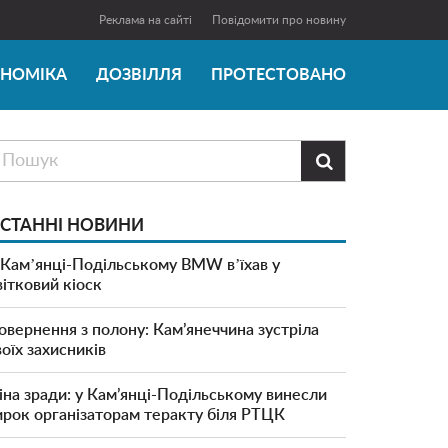
Реклама на сайті
Повідомити про новину
ОНОМІКА
ДОЗВІЛЛЯ
ПРОТЕСТОВАНО

СТАННІ НОВИНИ
 Камʼянці-Подільському BMW вʼїхав у
вітковий кіоск
овернення з полону: Кам’янеччина зустріла
воїх захисників
іна зради: у Кам’янці-Подільському винесли
ирок організаторам теракту біля РТЦК