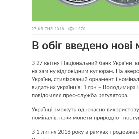
27 КВІТНЯ 2018 |
1270
В обіг введено нові
З 27 квітня Національний банк України вв
на заміну відповідним купюрам. На аве
України, стилізований орнамент і номін
видатних українців: 1 грн – Володимира 
повідомляє прес-служба регулятора.
Українці зможуть одночасно використовув
номіналів, поки монети природно і поступ
З 1 липня 2018 року в рамках продовження