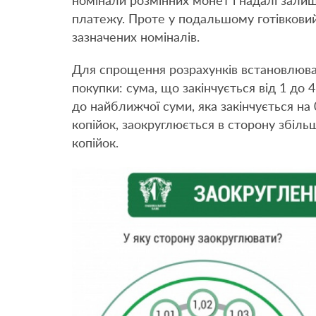
номінали розмінних монет і надалі залиш
платежу. Проте у подальшому готівкови
зазначених номіналів.
Для спрощення розрахунків встановлюва
покупки: сума, що закінчується від 1 до
до найближчої суми, яка закінчується на 0
копійок, заокруглюється в сторону збіль
копійок.