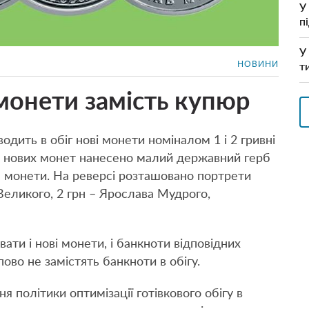
У
п
У
НОВИНИ
т
 монети замість купюр
одить в обіг нові монети номіналом 1 і 2 гривні
рс нових монет нанесено малий державний герб
ал монети. На реверсі розташовано портрети
Великого, 2 грн – Ярослава Мудрого,
ати і нові монети, і банкноти відповідних
ово не замістять банкноти в обігу.
 політики оптимізації готівкового обігу в