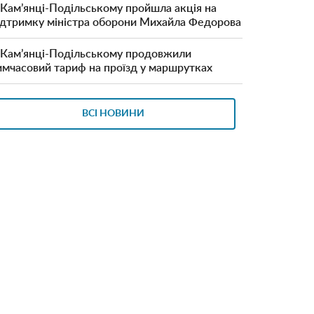
 Кам’янці-Подільському пройшла акція на
ідтримку міністра оборони Михайла Федорова
 Кам’янці-Подільському продовжили
имчасовий тариф на проїзд у маршрутках
ВСІ НОВИНИ