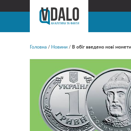
Головна
/
Новини
/
В обіг введено нові монет