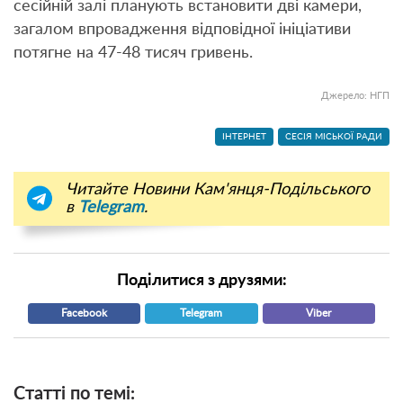
сесійній залі планують встановити дві камери,
загалом впровадження відповідної ініціативи
потягне на 47-48 тисяч гривень.
Джерело:
НГП
ІНТЕРНЕТ
СЕСІЯ МІСЬКОЇ РАДИ
Читайте Новини Кам'янця-Подільського
в
Telegram
.
Поділитися з друзями:
Facebook
Telegram
Viber
Статті по темі: