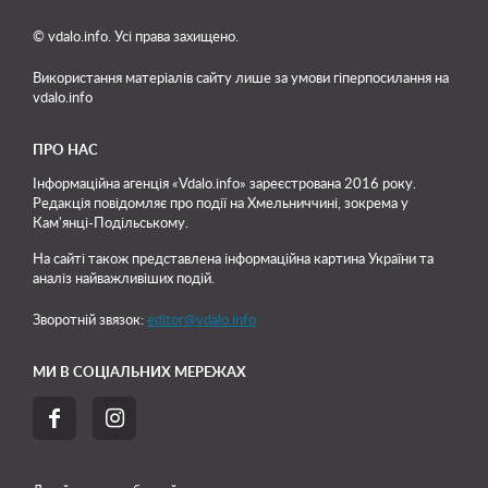
© vdalo.info. Усі права захищено.
Використання матеріалів сайту лише
за умови гіперпосилання на
vdalo.info
ПРО НАС
Інформаційна агенція «Vdalo.info» зареєстрована 2016 року.
Редакція повідомляє про події на Хмельниччині, зокрема у
Кам'янці-Подільському.
На сайті також представлена інформаційна картина України та
аналіз найважливіших подій.
Зворотній звязок:
editor@vdalo.info
МИ В СОЦІАЛЬНИХ МЕРЕЖАХ

