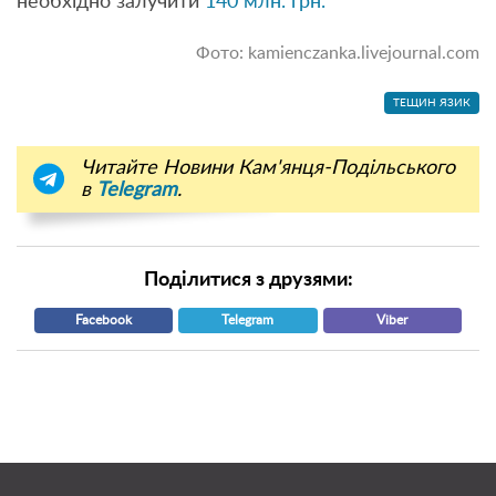
необхідно залучити
140 млн. грн.
Фото: kamienczanka.livejournal.com
ТЕЩИН ЯЗИК
Читайте Новини Кам'янця-Подільського
в
Telegram
.
Поділитися з друзями:
Facebook
Telegram
Viber