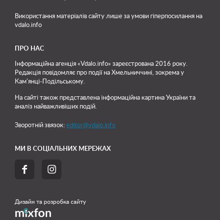
Використання матеріалів сайту лише
за умови гіперпосилання на
vdalo.info
ПРО НАС
Інформаційна агенція «Vdalo.info» зареєстрована 2016 року.
Редакція повідомляє про події на Хмельниччині, зокрема у
Кам'янці-Подільському.
На сайті також представлена інформаційна картина України та
аналіз найважливіших подій.
Зворотній звязок:
editor@vdalo.info
МИ В СОЦІАЛЬНИХ МЕРЕЖАХ


Дизайн та розробка сайту