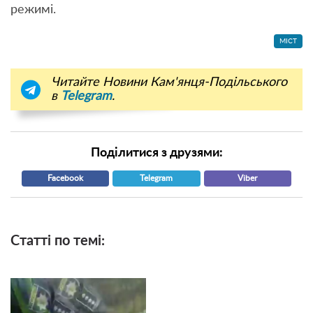
режимі.
МІСТ
Читайте Новини Кам'янця-Подільського
в
Telegram
.
Поділитися з друзями:
Facebook
Telegram
Viber
Статті по темі: