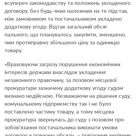
всупереч законодавству та положень укладеного
договору, без будь-яких належних на те підстав,
між замовником та постачальником укладено
додаткову угоду. Відтак загальний обсяг
пального, що планувалось закупити, зменшено,
чим протиправно збільшено ціну за одиницю
товару.
«Враховуючи загрозу порушення економічних
інтересів держави внаслідок укладення
незаконного правочину, за позовом місцевої
прокуратури зазначену додаткову угоду судом
визнано недійсною. Незважаючи на рішення суду,
комунальному підприємству так і не було
поставлено частину товару, а тому місцева
прокуратура звернулась до суду з позовом про
зобов’язання постачальника виконати умови
договору в повному обсязі», – повідомив керівник