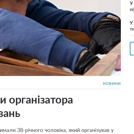
У
п
У
т
НОВИНИ
и організатора
вань
мали 38-річного чоловіка, який організував у