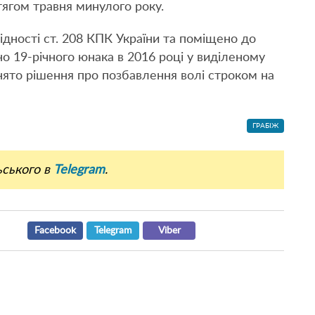
тягом травня минулого року.
ідності ст. 208 КПК України та поміщено до
о 19-річного юнака в 2016 році у виділеному
ято рішення про позбавлення волі строком на
ГРАБІЖ
ьського в
Telegram
.
Facebook
Telegram
Viber