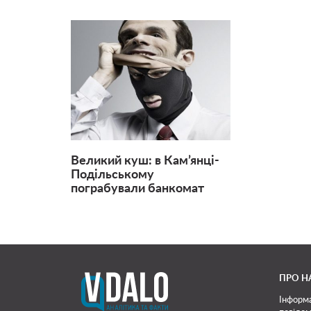
Великий куш: в Кам’янці-
Подільському
пограбували банкомат
ПРО Н
Інформа