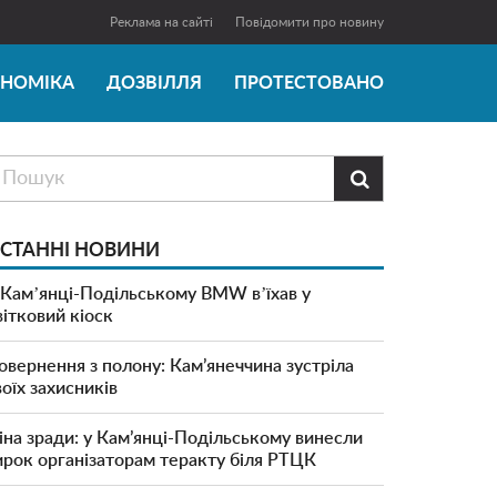
Реклама на сайті
Повідомити про новину
ОНОМІКА
ДОЗВІЛЛЯ
ПРОТЕСТОВАНО

СТАННІ НОВИНИ
 Камʼянці-Подільському BMW вʼїхав у
вітковий кіоск
овернення з полону: Кам’янеччина зустріла
воїх захисників
іна зради: у Кам’янці-Подільському винесли
ирок організаторам теракту біля РТЦК