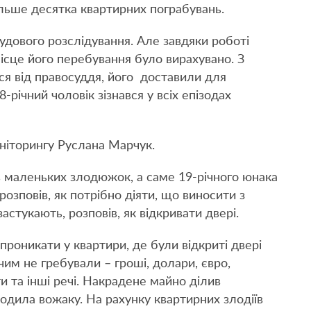
більше десятка квартирних пограбувань.
удового розслідування. Але завдяки роботі
місце його перебування було вирахувано. З
ся від правосуддя, його доставили для
-річний чоловік зізнався у всіх епізодах
ніторингу Руслана Марчук.
ав маленьких злодюжок, а саме 19-річного юнака
розповів, як потрібно діяти, що виносити з
астукають, розповів, як відкривати двері.
проникати у квартири, де були відкриті двері
нічим не гребували – гроші, долари, євро,
 та інші речі. Накрадене майно ділив
ходила вожаку. На рахунку квартирних злодіїв