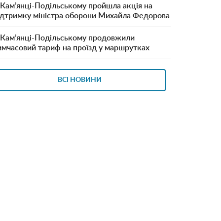
 Кам’янці-Подільському пройшла акція на
ідтримку міністра оборони Михайла Федорова
 Кам’янці-Подільському продовжили
имчасовий тариф на проїзд у маршрутках
ВСІ НОВИНИ