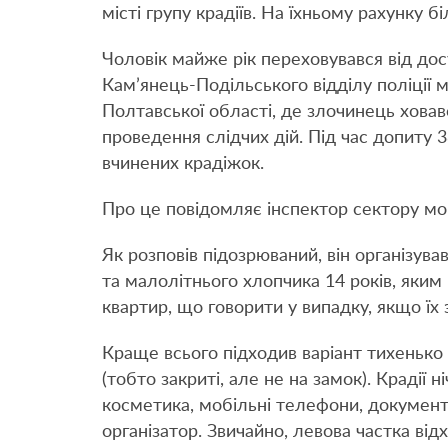
місті групу крадіїв. На їхньому рахунку 
Чоловік майже рік переховувався від дос
Кам’янець-Подільського відділу поліції 
Полтавської області, де злочинець ховав
проведення слідчих дій. Під час допиту 38
вчинених крадіжок.
Про це повідомляє інспектор сектору мо
Як розповів підозрюваний, він організув
та малолітнього хлопчика 14 років, яким 
квартир, що говорити у випадку, якщо їх з
Краще всього підходив варіант тихенько 
(тобто закриті, але не на замок). Крадії 
косметика, мобільні телефони, документи
організатор. Звичайно, левова частка від