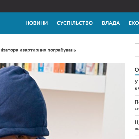
НОВИНИ
СУСПІЛЬСТВО
ВЛАДА
ЕК
нізатора квартирних пограбувань
О
У
к
П
с
Ц
в