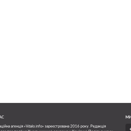
АС
МИ
ційна агенція «Vdalo.info» зареєстрована 2016 року. Редакція