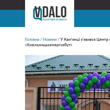
Головна
/
Новини
/
У Кам’янці з’явився Центр
«Хмельницькенергозбут»