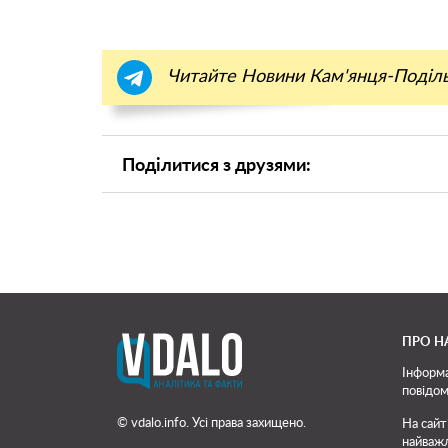
Читайте Новини Кам'янця-Поділ
Поділитися з друзями:
ПРО Н
Інформа
повідом
© vdalo.info. Усі права захищено.
На сайт
найважл