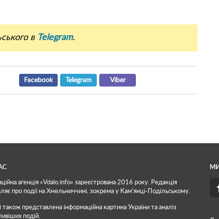
ьського в
Telegram
.
Facebook
Telegram
Viber
АС
МИ
ційна агенція «Vdalo.info» зареєстрована 2016 року. Редакція
ляє про події на Хмельниччині, зокрема у Кам'янці-Подільському.
і також представлена інформаційна картина України та аналіз
ивіших подій.