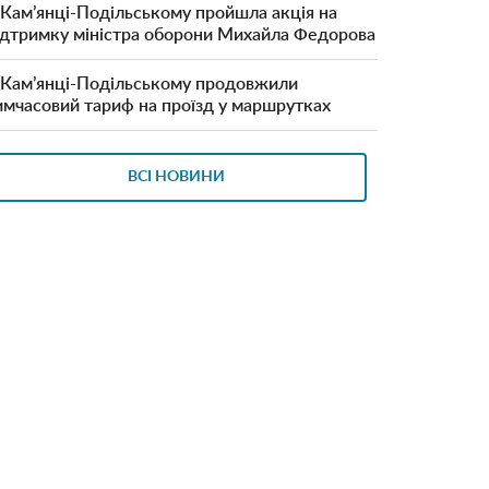
 Кам’янці-Подільському пройшла акція на
ідтримку міністра оборони Михайла Федорова
 Кам’янці-Подільському продовжили
имчасовий тариф на проїзд у маршрутках
ВСІ НОВИНИ