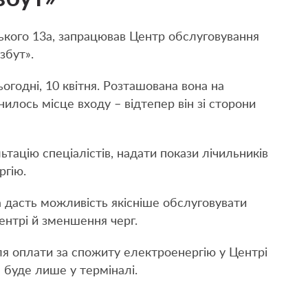
цького 13а, запрацював Центр обслуговування
збут».
огодні, 10 квітня. Розташована вона на
нилось місце входу – відтепер він зі сторони
тацію спеціалістів, надати покази лічильників
ргію.
 дасть можливість якісніше обслуговувати
ентрі й зменшення черг.
для оплати за спожиту електроенергію у Центрі
буде лише у терміналі.