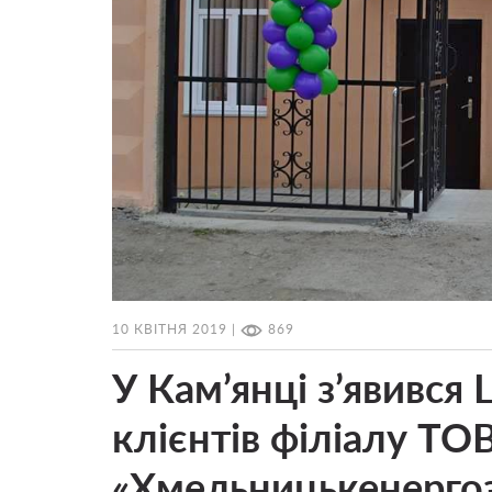
10 КВІТНЯ 2019 |
869
У Кам’янці з’явився
клієнтів філіалу ТО
«Хмельницькенерго