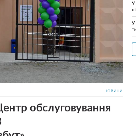
У
п
У
т
НОВИНИ
 Центр обслуговування
В
збут»