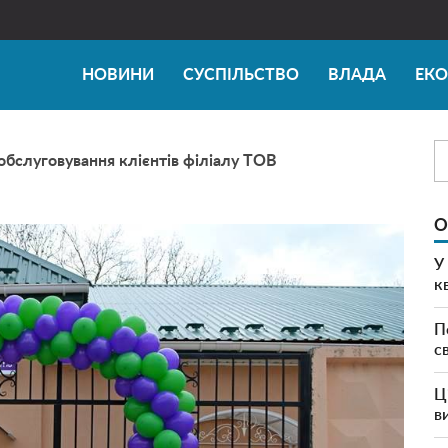
НОВИНИ
СУСПІЛЬСТВО
ВЛАДА
ЕК
 обслуговування клієнтів філіалу ТОВ
О
У
к
П
с
Ц
в