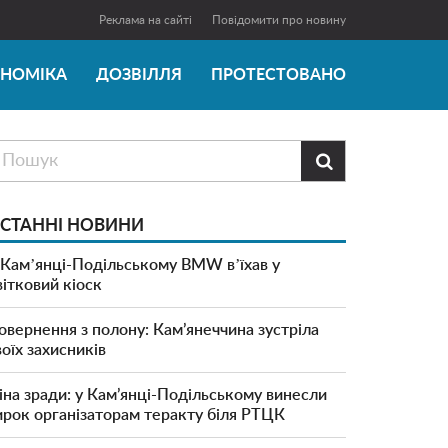
Реклама на сайті
Повідомити про новину
ОНОМІКА
ДОЗВІЛЛЯ
ПРОТЕСТОВАНО

СТАННІ НОВИНИ
 Камʼянці-Подільському BMW вʼїхав у
вітковий кіоск
овернення з полону: Кам’янеччина зустріла
воїх захисників
іна зради: у Кам’янці-Подільському винесли
ирок організаторам теракту біля РТЦК