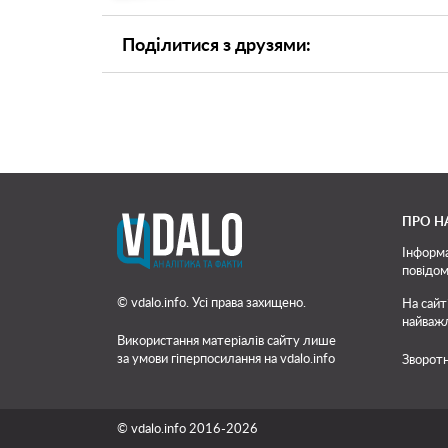
Поділитися з друзями:
ПРО Н
Інформа
повідом
© vdalo.info. Усі права захищено.
На сайт
найважл
Використання матеріалів сайту лише
за умови гіперпосилання на vdalo.info
Зворотн
© vdalo.info 2016-2026