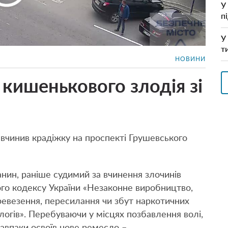
У
п
У
т
НОВИНИ
 кишенькового злодія зі
 вчинив крадіжку на проспекті Грушевського
анин, раніше судимий за вчинення злочинів
ого кодексу України «Незаконне виробництво,
ревезення, пересилання чи збут наркотичних
алогів». Перебуваючи у місцях позбавлення волі,
навпаки освоїв нове ремесло –