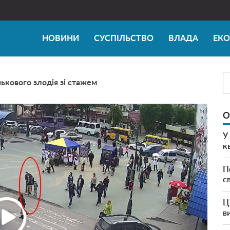
НОВИНИ
СУСПІЛЬСТВО
ВЛАДА
ЕК
ькового злодія зі стажем
О
У
к
П
с
Ц
в