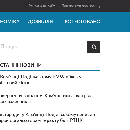
Реклама на сайті
Повідомити про новину
ОНОМІКА
ДОЗВІЛЛЯ
ПРОТЕСТОВАНО

СТАННІ НОВИНИ
 Камʼянці-Подільському BMW вʼїхав у
вітковий кіоск
овернення з полону: Кам’янеччина зустріла
воїх захисників
іна зради: у Кам’янці-Подільському винесли
ирок організаторам теракту біля РТЦК