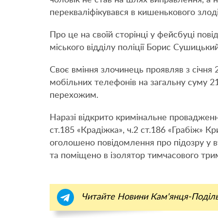
перекваліфікувався в кишенькового злоді
Про це на своїй сторінці у фейсбуці пов
міського відділу поліції Борис Сушицький
Своє вміння злочинець проявляв з січня 
мобільних телефонів на загальну суму 21
перехожим.
Наразі відкрито кримінальне провадженн
ст.185 «Крадіжка», ч.2 ст.186 «Грабіж» 
оголошено повідомлення про підозру у вч
та поміщено в ізолятор тимчасового три
Читайте Новини Кам'янця-Поділ