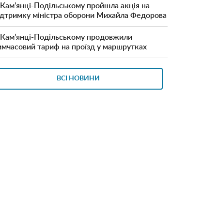
 Кам’янці-Подільському пройшла акція на
ідтримку міністра оборони Михайла Федорова
 Кам’янці-Подільському продовжили
имчасовий тариф на проїзд у маршрутках
ВСІ НОВИНИ