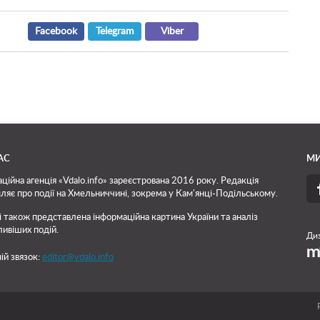
Facebook
Telegram
Viber
АС
МИ
ційна агенція «Vdalo.info» зареєстрована 2016 року. Редакція
ляє про події на Хмельниччині, зокрема у Кам'янці-Подільському.
і також представлена інформаційна картина України та аналіз
ивіших подій.
Диз
ій звязок:
editor@vdalo.info