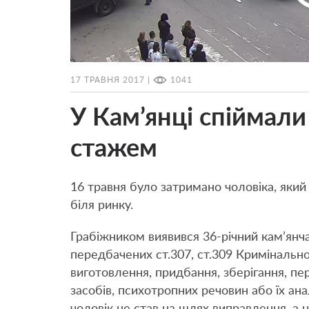
17 ТРАВНЯ 2017 |
1041
У Кам’янці спіймали
стажем
16 травня було затримано чоловіка, який
біля ринку.
Грабіжником виявився 36-річний кам’янч
передбачених ст.307, ст.309 Кримінальн
виготовлення, придбання, зберігання, пе
засобів, психотропних речовин або їх ан
чоловік не став на шлях виправлення, а 