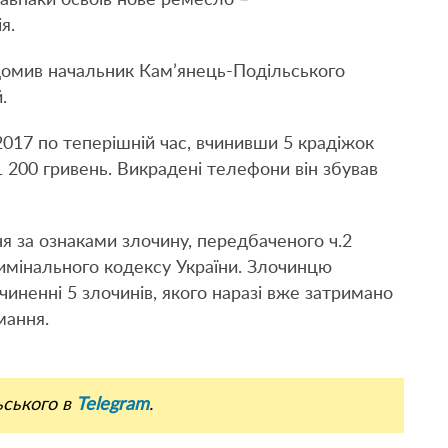
я.
ідомив начальник Кам’янець-Подільського
.
2017 по теперішній час, вчинивши 5 крадіжок
 200 гривень. Викрадені телефони він збував
я за ознаками злочину, передбаченого ч.2
Кримінального кодексу України. Злочинцю
иненні 5 злочинів, якого наразі вже затримано
мання.
ьського в
Telegram
.