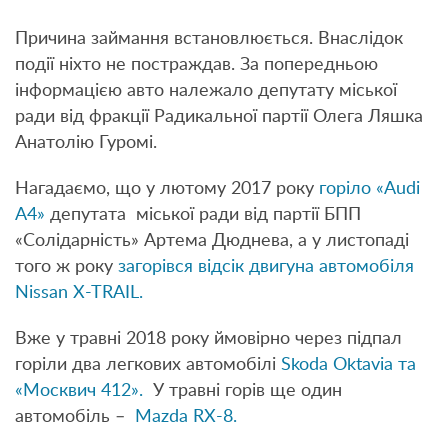
Причина займання встановлюється. Внаслідок
події ніхто не постраждав. За попередньою
інформацією авто належало депутату міської
ради від фракції Радикальної партії Олега Ляшка
Анатолію Гуромі.
Нагадаємо, що у лютому 2017 року
горіло «Audi
A4»
депутата міської ради від партії БПП
«Солідарність» Артема Дюднева, а у листопаді
того ж року
загорівся відсік двигуна автомобіля
Nissan X-TRAIL.
Вже у травні 2018 року ймовірно через підпал
горіли два легкових автомобілі
Skoda Oktavia та
«Москвич 412».
У травні горів ще один
автомобіль –
Mazda RX-8.