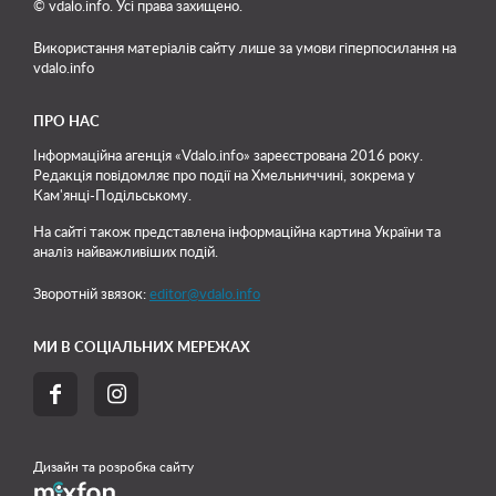
© vdalo.info. Усі права захищено.
Використання матеріалів сайту лише
за умови гіперпосилання на
vdalo.info
ПРО НАС
Інформаційна агенція «Vdalo.info» зареєстрована 2016 року.
Редакція повідомляє про події на Хмельниччині, зокрема у
Кам'янці-Подільському.
На сайті також представлена інформаційна картина України та
аналіз найважливіших подій.
Зворотній звязок:
editor@vdalo.info
МИ В СОЦІАЛЬНИХ МЕРЕЖАХ


Дизайн та розробка сайту